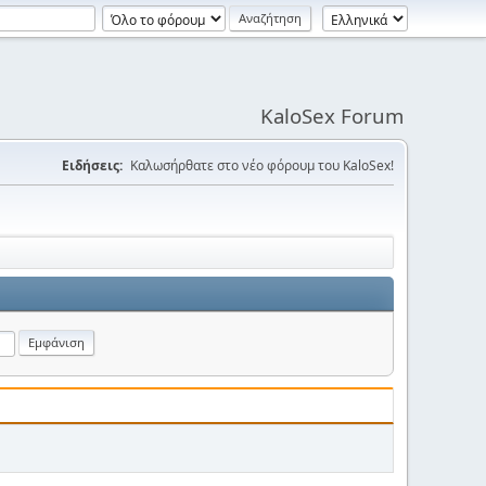
KaloSex Forum
Ειδήσεις:
Καλωσήρθατε στο νέο φόρουμ του KaloSex!