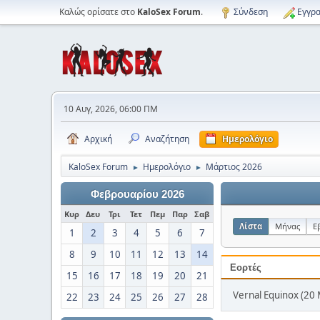
Καλώς ορίσατε στο
KaloSex Forum
.
Σύνδεση
Εγγρα
10 Αυγ, 2026, 06:00 ΠΜ
Αρχική
Αναζήτηση
Ημερολόγιο
KaloSex Forum
Ημερολόγιο
Μάρτιος 2026
►
►
Φεβρουαρίου 2026
Κυρ
Δευ
Τρι
Τετ
Πεμ
Παρ
Σαβ
Λίστα
Μήνας
Ε
1
2
3
4
5
6
7
8
9
10
11
12
13
14
Εορτές
15
16
17
18
19
20
21
Vernal Equinox (20
22
23
24
25
26
27
28