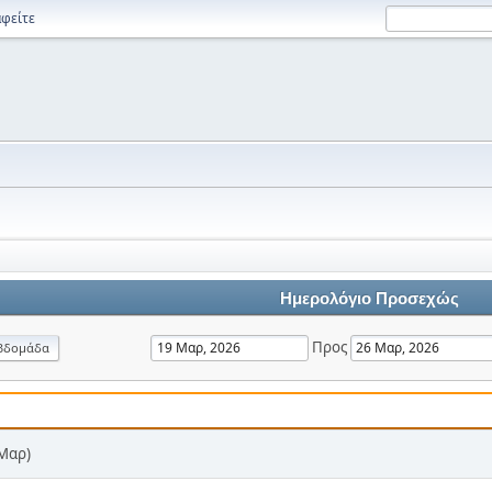
φείτε
Ημερολόγιο Προσεχώς
Προς
βδομάδα
 Μαρ)