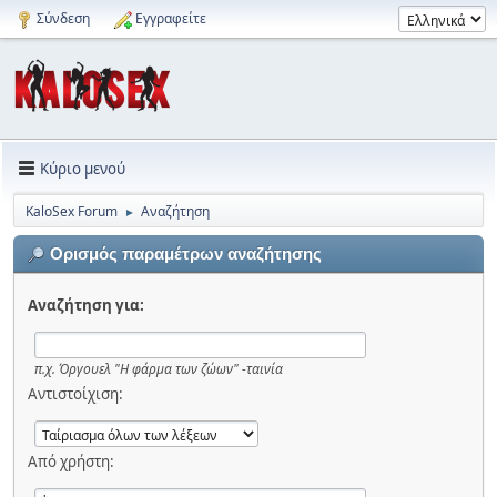
Σύνδεση
Εγγραφείτε
Κύριο μενού
KaloSex Forum
Αναζήτηση
►
Ορισμός παραμέτρων αναζήτησης
Αναζήτηση για:
π.χ.
Όργουελ "Η φάρμα των ζώων" -ταινία
Αντιστοίχιση:
Από χρήστη: