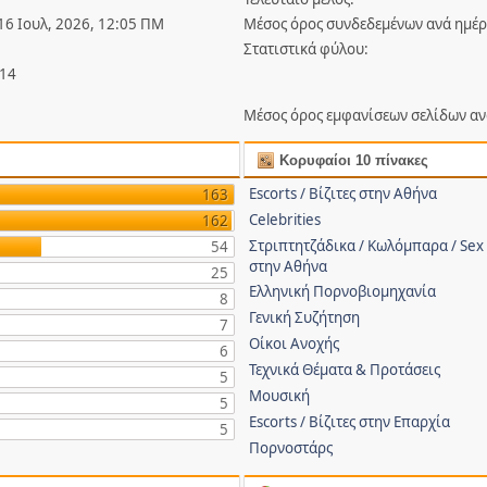
 16 Ιουλ, 2026, 12:05 ΠΜ
Μέσος όρος συνδεδεμένων ανά ημέρ
Στατιστικά φύλου:
514
Μέσος όρος εμφανίσεων σελίδων αν
Κορυφαίοι 10 πίνακες
Escorts / Βίζιτες στην Αθήνα
163
Celebrities
162
Στριπτητζάδικα / Κωλόμπαρα / Sex
54
στην Αθήνα
25
Ελληνική Πορνοβιομηχανία
8
Γενική Συζήτηση
7
Οίκοι Ανοχής
6
Τεχνικά Θέματα & Προτάσεις
5
Μουσική
5
Escorts / Βίζιτες στην Επαρχία
5
Πορνοστάρς