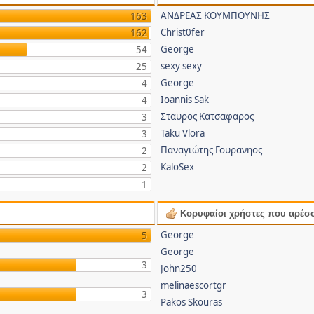
ΑΝΔΡΕΑΣ ΚΟΥΜΠΟΥΝΗΣ
163
Christ0fer
162
George
54
sexy sexy
25
George
4
Ioannis Sak
4
Σταυρος Κατσαφαρος
3
Taku Vlora
3
Παναγιώτης Γουρανηος
2
KaloSex
2
1
Κορυφαίοι χρήστες που αρέσ
George
5
George
3
John250
melinaescortgr
3
Pakos Skouras