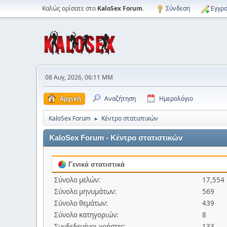
Καλώς ορίσατε στο
KaloSex Forum
.
Σύνδεση
Εγγρα
08 Αυγ, 2026, 06:11 ΜΜ
Αρχική
Αναζήτηση
Ημερολόγιο
KaloSex Forum
Κέντρο στατιστικών
►
KaloSex Forum - Κέντρο στατιστικών
Γενικά στατιστικά
Σύνολο μελών:
17,554
Σύνολο μηνυμάτων:
569
Σύνολο θεμάτων:
439
Σύνολο κατηγοριών:
8
Συνδεδεμένοι χρήστες:
133