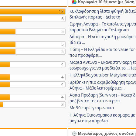
Κορυφαία 10 θέματα (με βάση τ
Κυκλοφόρησε η λίστα φθηνή βιζιτώ
13
διπλανής πόρτας – Δείτε τη
6
Ειρηνη Λαναρα – Tο απολυτα γυμν
κορμι του Ελληνικου Instagram
5
Λάουρα – Η νέα παχουλή μουνάρα π
βίζιτα …
5
Πόπη – Η Ελληνίδα και το value fo
5
που προσφέρει…
Μαρια Αντωνα – Εκανε στην ακρη τ
4
εσωρουχο για να μας δειξει το … ta
Η ελληνίδα youtuber Maryland επέ
4
Βρέθηκε η πιο ακριβοθώρητη τραν
4
Αθήνα – Μάθε λεπτομέρειες…
Ασπα Πρεδαρη (Survivor) – Χακερ δ
4
ροζ βιντεο της στο ιντερνετ
3
Με 90 ευρώ γκομενακια
Η Αθηνα Οικονομακου κορμαρα με 
μαγιω στην παραλια
Μεγαλύτερος χρόνος σύνδεση