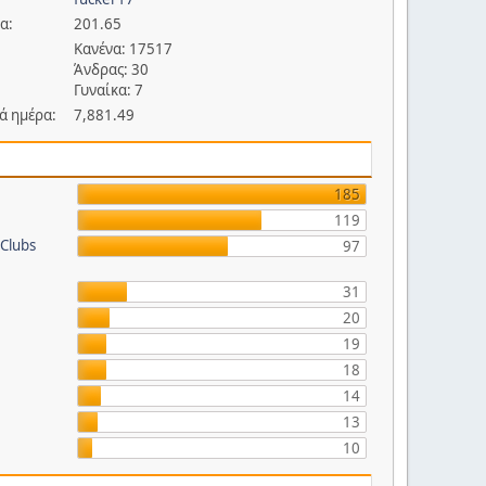
α:
201.65
Κανένα: 17517
Άνδρας: 30
Γυναίκα: 7
ά ημέρα:
7,881.49
185
119
 Clubs
97
31
20
19
18
14
13
10