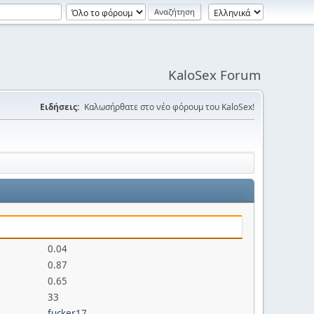
KaloSex Forum
Ειδήσεις:
Καλωσήρθατε στο νέο φόρουμ του KaloSex!
0.04
0.87
0.65
33
fucker17