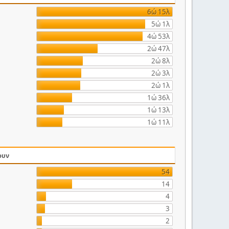
6ώ 15λ
5ώ 1λ
4ώ 53λ
2ώ 47λ
2ώ 8λ
2ώ 3λ
2ώ 1λ
1ώ 36λ
1ώ 13λ
1ώ 11λ
ουν
54
14
4
3
2