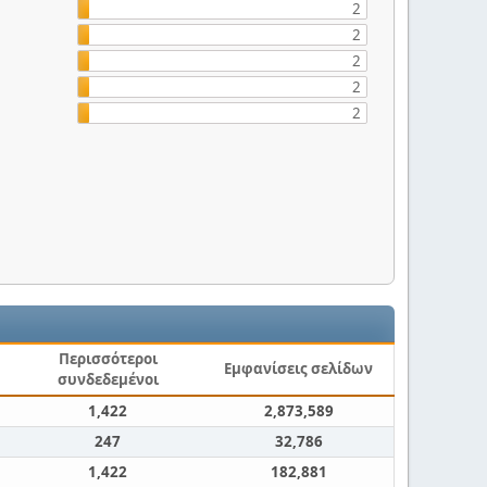
2
2
2
2
2
Περισσότεροι
Εμφανίσεις σελίδων
συνδεδεμένοι
1,422
2,873,589
247
32,786
1,422
182,881