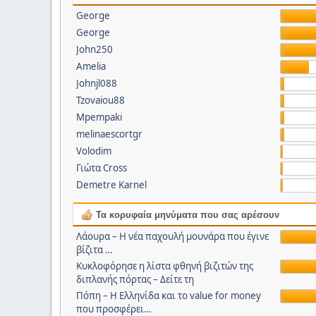
George
George
John250
Amelia
Johnjl088
Tzovaiou88
Mpempaki
melinaescortgr
Volodim
Γιώτα Cross
Demetre Karnel
Τα κορυφαία μηνύματα που σας αρέσουν
Λάουρα – Η νέα παχουλή μουνάρα που έγινε
βίζιτα …
Κυκλοφόρησε η λίστα φθηνή βιζιτών της
διπλανής πόρτας – Δείτε τη
Πόπη – Η Ελληνίδα και το value for money
που προσφέρει…