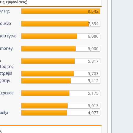
ις εμφανίσεις)
ν της
8,542
ασμενο
7,334
ου έγινε
6,080
r money
5,900
ο
5,817
ttoo της
στρεψε
5,703
ς στην
5,412
ιερευσε
5,175
5,013
σεξυ
4,977
ς