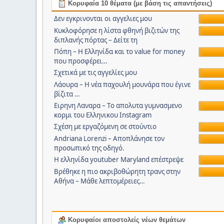
Κορυφαία 10 θέματα (με βάση τις απαντήσεις)
Δεν εγκρινονται οι αγγελιες μου
Κυκλοφόρησε η λίστα φθηνή βιζιτών της
διπλανής πόρτας – Δείτε τη
Πόπη – Η Ελληνίδα και το value for money
που προσφέρει…
Σχετικά με τις αγγελίες μου
Λάουρα – Η νέα παχουλή μουνάρα που έγινε
βίζιτα …
Ειρηνη Λαναρα – Tο απολυτα γυμνασμενο
κορμι του Ελληνικου Instagram
Σχέση με εργαζόμενη σε στούντιο
Andriana Lorenzi – Αποπλάνησε τον
προσωπικό της οδηγό.
Η ελληνίδα youtuber Maryland επέστρεψε
Βρέθηκε η πιο ακριβοθώρητη τρανς στην
Αθήνα – Μάθε λεπτομέρειες…
Κορυφαίοι αποστολείς νέων θεμάτων