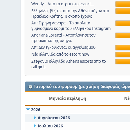
Wendy – Από το στριπ στο escort…
Ελληνίδες βίζιτες από την Αθήνα πήγαν στο
Ηράκλειο Κρήτης. Τι σκοπό έχουν;
Απ: Ειρηνη Λαναρα – Tο απολυτα
γυμνασμενο κορμι του Ελληνικου Instagram
Andriana Lorenzi – Αποπλάνησε τον
προσωπικό της οδηγό.
Απ: Δεν εγκρινονται οι αγγελιες μου
Νέα ελληνίδα από το escort now
Στεφανια ελληνίδα Athens escorts από το
call girls
Ιστορικό του φόρουμ (με χρήση διαφοράς ώρα
Μηνιαία περίληψη
Νέ
2026
Αυγούστου 2026
Ιουλίου 2026