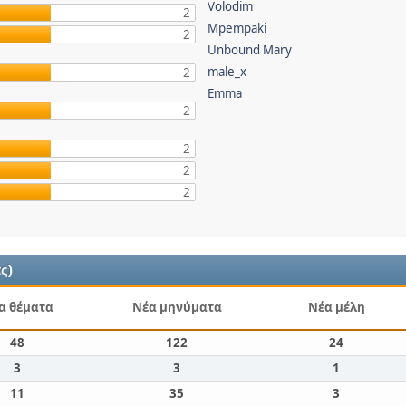
Volodim
2
Mpempaki
2
Unbound Mary
male_x
2
Emma
2
2
2
2
ς)
α θέματα
Νέα μηνύματα
Νέα μέλη
48
122
24
3
3
1
11
35
3