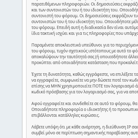
παρατιθέμενων πληροφοριών. Οι δημοσιεύσεις εκφράζου
και των συντονιστών του ή του ιδιοκτήτη του. Οποιοδή
συντονιστή του φόρουμ. Οι δημοσιεύσεις εκφράζουν τις
συντονιστών του ή του ιδιοκτήτη του. Οποιοδήποτε μέλ
του φόρουμ. Επειδή αυτή η διαδικασία δεν είναι αυτόμ
ίδια τακτική ισχύει και για τις πληροφορίες που υπάρχ
Παραμένετε αποκλειστικά υπεύθυνοι για το περιεχόμεν
του φόρουμ, τυχόν σχετικούς ιστότοπους με αυτό το φό
αποκαλύψουν την ταυτότητά σας (ή οποιεσδήποτε άλλες
προκύπτει από οποιαδήποτε κατάσταση που προκαλείτ
Έχετε τη δυνατότητα, καθώς εγγράφεστε, να επιλέξετε 
να εγγραφείτε, συμφωνείτε να μην δώσετε ποτέ τον κωδ
επίσης να ΜΗΝ χρησιμοποιείτε ΠΟΤΕ τον λογαριασμό ά
κωδικό πρόσβασης για τον λογαριασμό σας, για να απο
Αφού εγγραφείτε και συνδεθείτε σε αυτό το φόρουμ, θα
Οποιαδήποτε πληροφορία ο ιδιοκτήτης ή το προσωπικό 
επιβάλλονται κατάλληλες κυρώσεις.
Λάβετε υπόψη ότι με κάθε ανάρτηση, η διεύθυνση IP σα
συμβεί μόνο σε περίπτωση σημαντικής παραβίασης αυτ