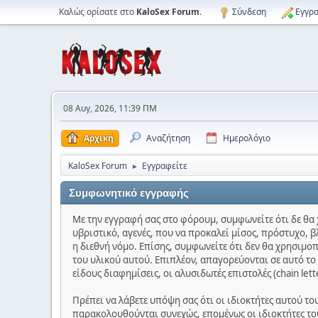
Καλώς ορίσατε στο
KaloSex Forum
.
Σύνδεση
Εγγρα
08 Αυγ, 2026, 11:39 ΠΜ
Αρχική
Αναζήτηση
Ημερολόγιο
KaloSex Forum
Εγγραφείτε
►
Συμφωνητικό εγγραφής
Με την εγγραφή σας στο φόρουμ, συμφωνείτε ότι δε θα 
υβριστικό, αγενές, που να προκαλεί μίσος, πρόστυχο, β
η διεθνή νόμο. Επίσης, συμφωνείτε ότι δεν θα χρησιμο
του υλικού αυτού. Επιπλέον, απαγορεύονται σε αυτό τ
είδους διαφημίσεις, οι αλυσιδωτές επιστολές (chain let
Πρέπει να λάβετε υπόψη σας ότι οι ιδιοκτήτες αυτού τ
παρακολουθούνται συνεχώς, επομένως οι ιδιοκτήτες του