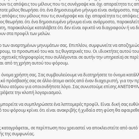
ν τις απόψεις του μέλους που τις συνέγραψε και όχι απαραίτητα τις α
ποτε μέλος θεωρήσει ότι ένα δημοσιευμένο μήνυμα είναι ανάρμοστο, παρ
 απόψεις του μέλους που τις συνέγραψε και όχι απαραίτητα τις απόψεις
ος θεωρήσει ότι ένα δημοσιευμένο μήνυμα είναι ανάρμοστο, παρακαλείτ
ατη, παρακαλούμε καταλάβετε ότι δεν είναι εφικτό να διαγραφούν ή να 
ουν στα προφίλ των μελών.
ο των αναρτημένων μηνυμάτων σας. Επιπλέον, συμφωνείτε να αποζημιώσε
ρουμ, το προσωπικό του και τις θυγατρικές του. Οι ιδιοκτήτες αυτού τ
 σχετικές πληροφορίες που συλλέγονται σε αυτήν την υπηρεσία) σε περί
αι από τη χρήση αυτού του φόρουμ.
το όνομα χρήστη σας. Σας συμβουλεύουμε να διατηρήσετε το όνομα κατά
ικό πρόσβασής σας σε άλλο άτομο εκτός από έναν διαχειριστή, για την π
λλου ατόμου για οποιονδήποτε λόγο. Σας συνιστούμε επίσης ΑΝΕΠΙΦΥΛ
τρέψετε την κλοπή λογαριασμού.
 μπορείτε να συμπληρώσετε ένα λεπτομερές προφίλ. Είναι δική σας ευθύ
του φόρουμ κρίνει ότι είναι ανακριβής ή χυδαία στη φύση θα αφαιρεθεί
ς καταγράφεται, σε περίπτωση που χρειαστεί να αποκλειστείτε από αυτό 
ής της συμφωνίας.