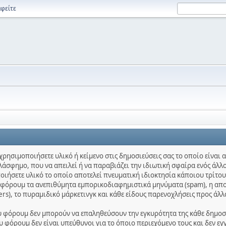
φείτε
χρησιμοποιήσετε υλικό ή κείμενο στις δημοσιεύσεις σας το οποίο είναι
λάσφημο, που να απειλεί ή να παραβιάζει την ιδιωτική σφαίρα ενός άλλο
ποιήσετε υλικό το οποίο αποτελεί πνευματική ιδιοκτησία κάποιου τρίτου
ο φόρουμ τα ανεπιθύμητα εμπορικοδιαφημιστικά μηνύματα (spam), η απ
ters), το πυραμιδικό μάρκετινγκ και κάθε είδους παρενοχλήσεις προς άλλ
ου φόρουμ δεν μπορούν να επαληθεύσουν την εγκυρότητα της κάθε δημοσίε
 φόρουμ δεν είναι υπεύθυνοι για το όποιο περιεχόμενο τους και δεν εγ