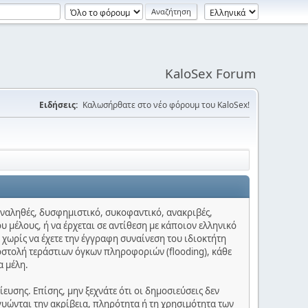
KaloSex Forum
Ειδήσεις:
Καλωσήρθατε στο νέο φόρουμ του KaloSex!
 αναληθές, δυσφημιστικό, συκοφαντικό, ανακριβές,
υ μέλους, ή να έρχεται σε αντίθεση με κάποιον ελληνικό
 χωρίς να έχετε την έγγραφη συναίνεση του ιδιοκτήτη
οστολή τεράστιων όγκων πληροφοριών (flooding), κάθε
α μέλη.
υσης. Επίσης, μην ξεχνάτε ότι οι δημοσιεύσεις δεν
γυώνται την ακρίβεια, πληρότητα ή τη χρησιμότητα των