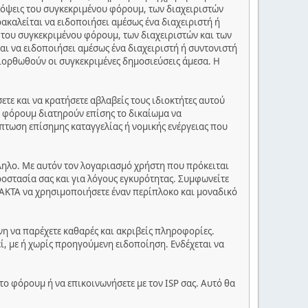
πόψεις του συγκεκριμένου φόρουμ, των διαχειριστών
ακαλείται να ειδοποιήσει αμέσως ένα διαχειριστή ή
 του συγκεκριμένου φόρουμ, των διαχειριστών και των
αι να ειδοποιήσει αμέσως ένα διαχειριστή ή συντονιστή
διορθωθούν οι συγκεκριμένες δημοσιεύσεις άμεσα. Η
τε και να κρατήσετε αβλαβείς τους ιδιοκτήτες αυτού
ου φόρουμ διατηρούν επίσης το δικαίωμα να
πτωση επίσημης καταγγελίας ή νομικής ενέργειας που
λληλο. Με αυτόν τον λογαριασμό χρήστη που πρόκειται
ροστασία σας και για λόγους εγκυρότητας. Συμφωνείτε
ΑΚΤΑ να χρησιμοποιήσετε έναν περίπλοκο και μοναδικό
νη να παρέχετε καθαρές και ακριβείς πληροφορίες.
, με ή χωρίς προηγούμενη ειδοποίηση. Ενδέχεται να
το φόρουμ ή να επικοινωνήσετε με τον ISP σας. Αυτό θα