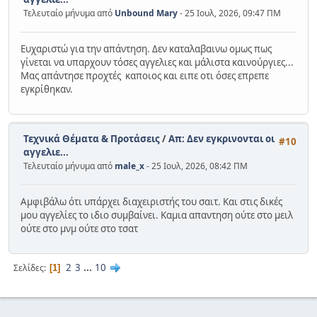
Τελευταίο μήνυμα από
Unbound Mary
- 25 Ιουλ, 2026, 09:47 ΠΜ
Ευχαριστώ για την απάντηση. Δεν καταλαβαινω ομως πως
γίνεται να υπαρχουν τόσες αγγελιες και μάλιστα καινούργιες...
Μας απάντησε προχτές καποιος και ειπε οτι όσες επρεπε
εγκρίθηκαν.
Τεχνικά Θέματα & Προτάσεις
/
Απ: Δεν εγκρινονται οι
#10
αγγελιε...
Τελευταίο μήνυμα από
male_x
- 25 Ιουλ, 2026, 08:42 ΠΜ
Αμφιβάλω ότι υπάρχει διαχειριστής του σαιτ. Και στις δικές
μου αγγελίες το ιδιο συμβαίνει. Καμια απαντηση ούτε στο μειλ
ούτε στο μνμ ούτε στο τσατ
2
3
...
10
Σελίδες
1