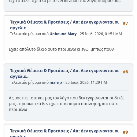
είχα στείλει σχετικά με το verification του λογαριασμού σας.
Τεχνικά Θέματα & Προτάσεις
/
Απ: Δεν εγκρινονται οι
#7
αγγελιε...
Τελευταίο μήνυμα από
Unbound Mary
- 25 Ιουλ, 2026, 01:51 ΜΜ
Εχεις απόλυτο δίκιο αυτο περιμενω κι εγω, μηπως πουν
Τεχνικά Θέματα & Προτάσεις
/
Απ: Δεν εγκρινονται οι
#8
αγγελιε...
Τελευταίο μήνυμα από
male_x
- 25 Ιουλ, 2026, 11:29 ΠΜ
Ας μας πει τοτε και μας τον λόγο που δεν εγκρίνονται οι δικές
μας.. προσωπικά δεν εχω παρει καμια απαντηση, και ούτε
περιμένω
Τεχνικά Θέματα & Προτάσεις
/
Απ: Δεν εγκρινονται οι
#9
αγγελιε...