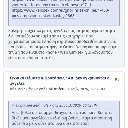
vinteo-kai-fotos-poy-tha-se-trelanoyn_i9711
https://www.kalosex.com/el/gnorimies-online/1-450-
pics-amp-videos-sketi-kayla_i9868
Καλημέρα, σχετικά με τις αγγελίες σας, στην πραγματικότητα
δεν ταιριάζουν σε καμία απο τις κατηγορίες που
χρησιμοποιήσατε. Εν πάση περιπτώσι αποδεχθήκαμε την μία
που βρίσκεται στην κατηγορία Online Dating και απορρίψαμε
την 2η που είναι στο Phone / Web Cam sex, για λόγους που
είναι αυτονόητοι πιστεύω.
Τεχνικά Θέματα & Προτάσεις
/
Απ: Δεν εγκρινονται οι
#5
αγγελιε...
Τελευταίο μήνυμα από
Christ0fer
- 28 Ιουλ, 2026, 06:52 ΠΜ
Παράθεση από: male_x στις 25 Ιουλ, 2026, 08:42 ΠΜ
Αμφιβάλω ότι υπάρχει διαχειριστής του σαιτ. Και στις
δικές μου αγγελίες το ιδιο συμβαίνει. Καμια απαντηση
ούτε στο μειλ ούτε στο μνμ ούτε στο τσατ