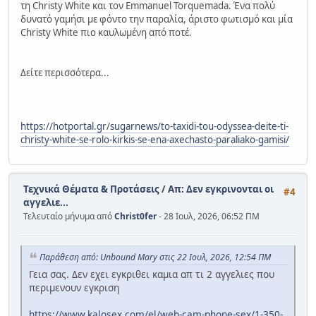
τη Christy White και τον Emmanuel Torquemada. Ένα πολύ
δυνατό γαμήσι με φόντο την παραλία, άριστο φωτισμό και μία
Christy White πιο καυλωμένη από ποτέ.
Δείτε περισσότερα...
https://hotportal.gr/sugarnews/to-taxidi-tou-odyssea-deite-ti-
christy-white-se-rolo-kirkis-se-ena-axechasto-paraliako-gamisi/
Τεχνικά Θέματα & Προτάσεις
/
Απ: Δεν εγκρινονται οι
#4
αγγελιε...
Τελευταίο μήνυμα από
Christ0fer
- 28 Ιουλ, 2026, 06:52 ΠΜ
Παράθεση από: Unbound Mary στις 22 Ιουλ, 2026, 12:54 ΠΜ
Γεια σας. Δεν εχει εγκριθει καμια απ τι 2 αγγελιες που
περιμενουν εγκριση
https://www.kalosex.com/el/web-cam-phone-sex/1-350-