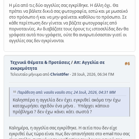
Η μία από τις δύο αγγελίες σας εγκρίθηκε. Η άλλη όχι. Θα
πρέπει να βάλετε δικιά σας φωτογραφία, εστώ και με μωσαϊκό
στο πρόσωπο ή και να μην φαίνεται καθόλου το πρόσωπο. Σε
κάθε περίτπωση δεν γίνεται να βάζετε φωτογραφίες από
πορνοταινίες. Αν διαβάζατε τους όρους τις ιστοσελίδας δεν θα
γράφατε αυτά που γράφετε, ούτε θα αναρωτιόσασταν γιατί οι
αγγελίες σας δεν εγκρίνονται
Τεχνικά Θέματα & Προτάσεις
/
Απ: Αγγελία σε
#6
εκκρεμότητα
Τελευταίο μήνυμα από
Christ0fer
- 28 Ιουλ, 2026, 06:34 ΠΜ
Παράθεση από: vasilis vasilis στις 24 Ιουλ, 2026, 04:31 ΜΜ
Καλησπέρα η αγγελία δεν έχει εγκριθεί ακόμα την έχω
καταχωρήσει σχεδόν ένα μήνα . Υπάρχει κάποιο
πρόβλημα ? δεν έχω κάνει κάτι σωστά ?
Καλημέρα, η αγγελία σας εγκρίθηκε. Η αιτία που δεν είχε
εγκριθεί έως τώρα είναι πως δεν απαντήσατε στο email που σας