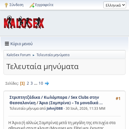
Σύνδεση
Εγγραφείτε
Κύριο μενού
KaloSex Forum
Τελευταία μηνύματα
►
Τελευταία μηνύματα
2
3
...
10
Σελίδες
1
Στριπτητζάδικα / Κωλόμπαρα / Sex Clubs στην
#1
Θεσσαλονίκη
/
Άρια (Σαμπρίνα) – Τα μοναδικά ...
Τελευταίο μήνυμα από
Johnjl088
- 30 Ιουλ, 2026, 11:33 ΜΜ
Η Άρια (ή αλλιώς Σαμπρίνα) μετά τη μεγάλη της επιτυχία στα
αθηναικά στριπ κλαμπ (Mousses και Elite) και έχοντας