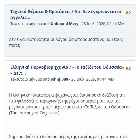
Τεχνικά Θέματα & Προτάσεις
/
Απ: Δεν εγκρινονται οι
#2
αγγελιε...
Τελευταίο μήνυμα από
Unbound Mary
- 28 Ιουλ, 2026, 05:44 ΜΜ
Δεν ειναι αυτονόητοι οι λόγοι, θα μπορούσατε να μου τους
πειτε;
Ελληνική Πορνοβιομηχανία
/
«Το Ταξίδι του Οδυσσέα»
#3
– Δείτ...
Τελευταίο μήνυμα από
Johnjl088
- 28 Ιουλ, 2026, 01:44 ΜΜ
Η ελληνική πλατφόρμα ψυχαγωγίας ξεκίνησε τη διάθεση της
πιο φιλόδοξης παραγωγής της μέχρι σήμερα: μιας ταινίας
μεγάλου μήκους τριών μερών με τίτλο «Το Ταξίδι του Οδυσσέα»
(The Journey of Odysseus).
Σήμερα βγήκε το δεύτερο μέρος της ταινίας με πρωταγωνιστές