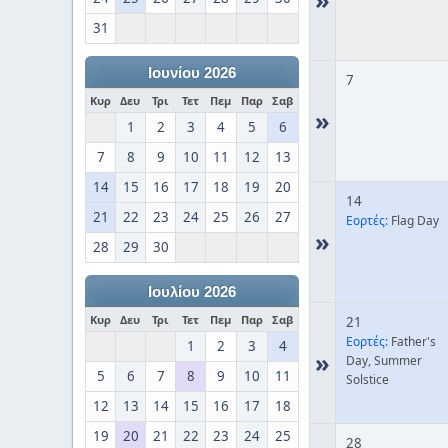
31
Ιουνίου 2026
7
Κυρ
Δευ
Τρι
Τετ
Πεμ
Παρ
Σαβ
»
1
2
3
4
5
6
7
8
9
10
11
12
13
14
15
16
17
18
19
20
14
21
22
23
24
25
26
27
Εορτές:
Flag Day
»
28
29
30
Ιουλίου 2026
Κυρ
Δευ
Τρι
Τετ
Πεμ
Παρ
Σαβ
21
Εορτές:
Father's
1
2
3
4
»
Day, Summer
5
6
7
8
9
10
11
Solstice
12
13
14
15
16
17
18
19
20
21
22
23
24
25
28