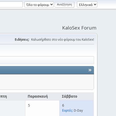
KaloSex Forum
Ειδήσεις:
Καλωσήρθατε στο νέο φόρουμ του KaloSex!
»
μπτη
Παρασκευή
Σάββατο
5
6
Εορτές:
D-Day