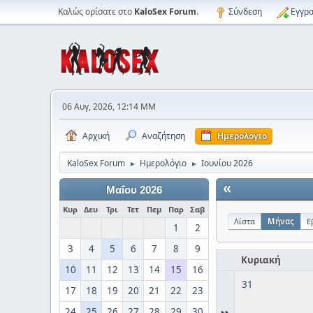
Καλώς ορίσατε στο
KaloSex Forum
.
Σύνδεση
Εγγρα
06 Αυγ, 2026, 12:14 ΜΜ
Αρχική
Αναζήτηση
Ημερολόγιο
KaloSex Forum
Ημερολόγιο
Ιουνίου 2026
►
►
«
Μαΐου 2026
Κυρ
Δευ
Τρι
Τετ
Πεμ
Παρ
Σαβ
Λίστα
Μήνας
Ε
1
2
3
4
5
6
7
8
9
Κυριακή
10
11
12
13
14
15
16
31
17
18
19
20
21
22
23
»
24
25
26
27
28
29
30