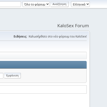
KaloSex Forum
Ειδήσεις:
Καλωσήρθατε στο νέο φόρουμ του KaloSex!