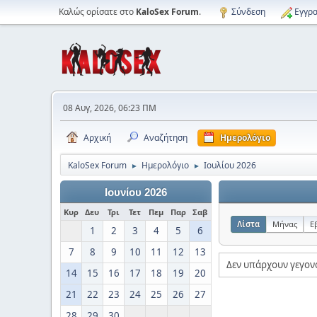
Καλώς ορίσατε στο
KaloSex Forum
.
Σύνδεση
Εγγρα
08 Αυγ, 2026, 06:23 ΠΜ
Αρχική
Αναζήτηση
Ημερολόγιο
KaloSex Forum
Ημερολόγιο
Ιουλίου 2026
►
►
Ιουνίου 2026
Κυρ
Δευ
Τρι
Τετ
Πεμ
Παρ
Σαβ
Λίστα
Μήνας
Ε
1
2
3
4
5
6
7
8
9
10
11
12
13
Δεν υπάρχουν γεγονό
14
15
16
17
18
19
20
21
22
23
24
25
26
27
28
29
30