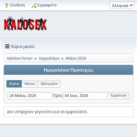
Σύνδεση
Εγγραφείτε
Κύριο μενού
KaloSex Forum
Ημερολόγιο
Μαΐου 2026
►
►
Ημερολόγιο Προσεχώς
Λίστα
Μήνας
Εβδομάδα
Προς
Δεν υπάρχουν γεγονότα για να εμφανίσετε.