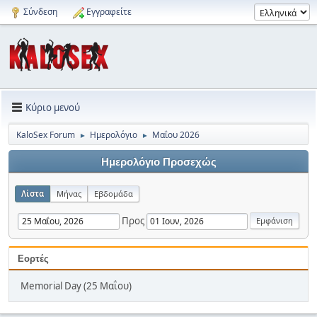
Σύνδεση
Εγγραφείτε
Κύριο μενού
KaloSex Forum
Ημερολόγιο
Μαΐου 2026
►
►
Ημερολόγιο Προσεχώς
Λίστα
Μήνας
Εβδομάδα
Προς
Εορτές
Memorial Day (25 Μαΐου)