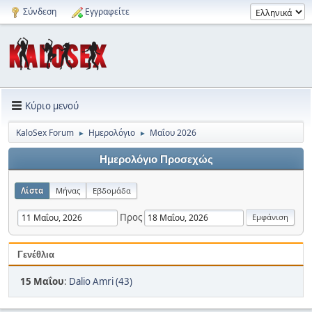
Σύνδεση
Εγγραφείτε
Κύριο μενού
KaloSex Forum
Ημερολόγιο
Μαΐου 2026
►
►
Ημερολόγιο Προσεχώς
Λίστα
Μήνας
Εβδομάδα
Προς
Γενέθλια
15 Μαΐου
:
Dalio Amri (43)