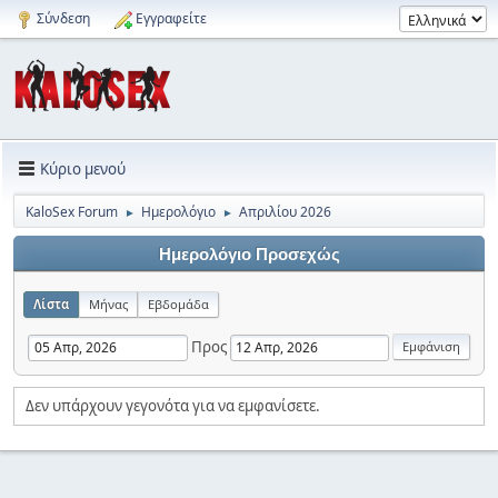
Σύνδεση
Εγγραφείτε
Κύριο μενού
KaloSex Forum
Ημερολόγιο
Απριλίου 2026
►
►
Ημερολόγιο Προσεχώς
Λίστα
Μήνας
Εβδομάδα
Προς
Δεν υπάρχουν γεγονότα για να εμφανίσετε.