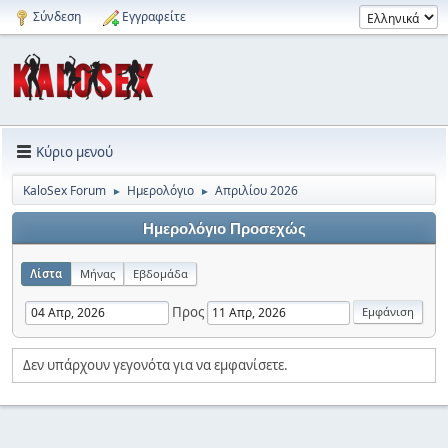
Σύνδεση
Εγγραφείτε
Κύριο μενού
KaloSex Forum
Ημερολόγιο
Απριλίου 2026
►
►
Ημερολόγιο Προσεχώς
Λίστα
Μήνας
Εβδομάδα
Προς
Δεν υπάρχουν γεγονότα για να εμφανίσετε.