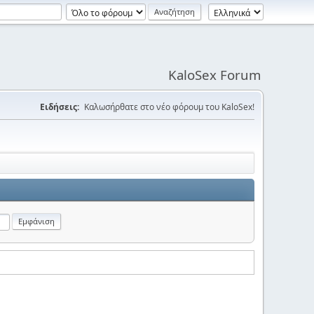
KaloSex Forum
Ειδήσεις:
Καλωσήρθατε στο νέο φόρουμ του KaloSex!