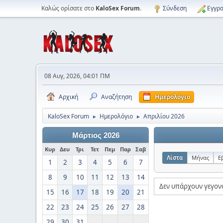
Καλώς ορίσατε στο
KaloSex Forum
.
Σύνδεση
Εγγρα
08 Αυγ, 2026, 04:01 ΠΜ
Αρχική
Αναζήτηση
Ημερολόγιο
KaloSex Forum
Ημερολόγιο
Απριλίου 2026
►
►
Μάρτιος 2026
Κυρ
Δευ
Τρι
Τετ
Πεμ
Παρ
Σαβ
Λίστα
Μήνας
Ε
1
2
3
4
5
6
7
8
9
10
11
12
13
14
Δεν υπάρχουν γεγονό
15
16
17
18
19
20
21
22
23
24
25
26
27
28
29
30
31