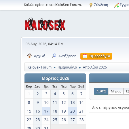
Καλώς ορίσατε στο
KaloSex Forum
.
Σύνδεση
Εγγρα
08 Αυγ, 2026, 04:14 ΠΜ
Αρχική
Αναζήτηση
Ημερολόγιο
KaloSex Forum
Ημερολόγιο
Απριλίου 2026
►
►
Μάρτιος 2026
Κυρ
Δευ
Τρι
Τετ
Πεμ
Παρ
Σαβ
Λίστα
Μήνας
Ε
1
2
3
4
5
6
7
8
9
10
11
12
13
14
Δεν υπάρχουν γεγονό
15
16
17
18
19
20
21
22
23
24
25
26
27
28
29
30
31