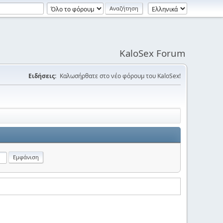
KaloSex Forum
Ειδήσεις:
Καλωσήρθατε στο νέο φόρουμ του KaloSex!