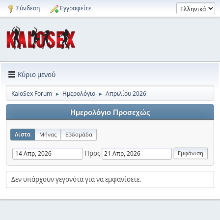
Σύνδεση
Εγγραφείτε
Κύριο μενού
KaloSex Forum
Ημερολόγιο
Απριλίου 2026
►
►
Ημερολόγιο Προσεχώς
Λίστα
Μήνας
Εβδομάδα
Προς
Δεν υπάρχουν γεγονότα για να εμφανίσετε.