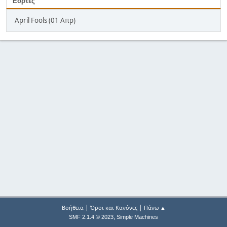
Εορτές
April Fools (01 Απρ)
|
|
Βοήθεια
Όροι και Κανόνες
Πάνω ▲
,
SMF 2.1.4 © 2023
Simple Machines