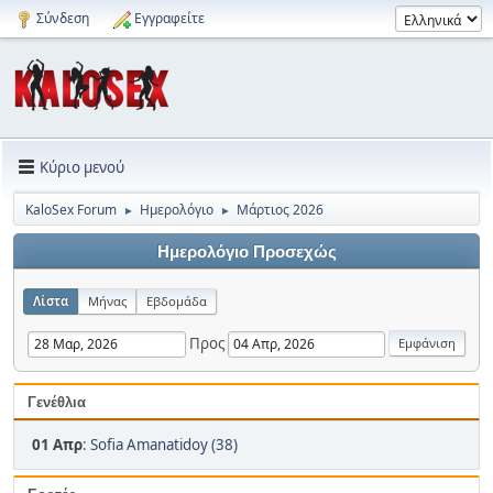
Σύνδεση
Εγγραφείτε
Κύριο μενού
KaloSex Forum
Ημερολόγιο
Μάρτιος 2026
►
►
Ημερολόγιο Προσεχώς
Λίστα
Μήνας
Εβδομάδα
Προς
Γενέθλια
01 Απρ
:
Sofia Amanatidoy (38)