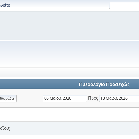
φείτε
Ημερολόγιο Προσεχώς
Προς
βδομάδα
αΐου)