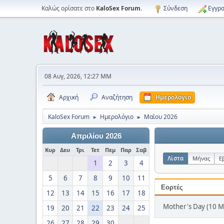
Καλώς ορίσατε στο
KaloSex Forum
.
Σύνδεση
Εγγρα
08 Αυγ, 2026, 12:27 ΜΜ
Αρχική
Αναζήτηση
Ημερολόγιο
KaloSex Forum
Ημερολόγιο
Μαΐου 2026
►
►
Απριλίου 2026
Κυρ
Δευ
Τρι
Τετ
Πεμ
Παρ
Σαβ
Λίστα
Μήνας
Ε
1
2
3
4
5
6
7
8
9
10
11
Εορτές
12
13
14
15
16
17
18
Mother's Day (10 Μ
19
20
21
22
23
24
25
26
27
28
29
30