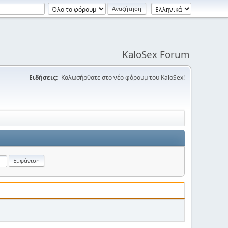
KaloSex Forum
Ειδήσεις:
Καλωσήρθατε στο νέο φόρουμ του KaloSex!