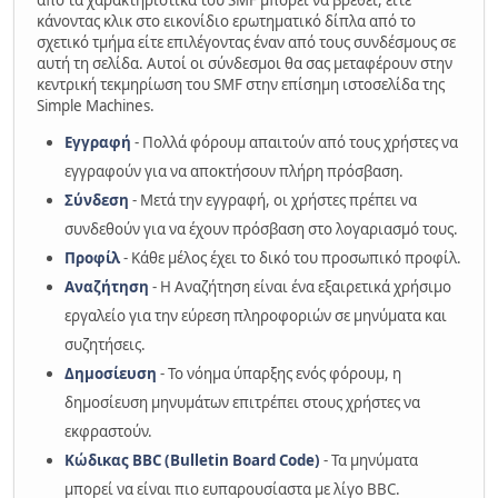
από τα χαρακτηριστικά του SMF μπορεί να βρεθεί, είτε
κάνοντας κλικ στο εικονίδιο ερωτηματικό δίπλα από το
σχετικό τμήμα είτε επιλέγοντας έναν από τους συνδέσμους σε
αυτή τη σελίδα. Αυτοί οι σύνδεσμοι θα σας μεταφέρουν στην
κεντρική τεκμηρίωση του SMF στην επίσημη ιστοσελίδα της
Simple Machines.
Εγγραφή
- Πολλά φόρουμ απαιτούν από τους χρήστες να
εγγραφούν για να αποκτήσουν πλήρη πρόσβαση.
Σύνδεση
- Μετά την εγγραφή, οι χρήστες πρέπει να
συνδεθούν για να έχουν πρόσβαση στο λογαριασμό τους.
Προφίλ
- Κάθε μέλος έχει το δικό του προσωπικό προφίλ.
Αναζήτηση
- Η Αναζήτηση είναι ένα εξαιρετικά χρήσιμο
εργαλείο για την εύρεση πληροφοριών σε μηνύματα και
συζητήσεις.
Δημοσίευση
- Το νόημα ύπαρξης ενός φόρουμ, η
δημοσίευση μηνυμάτων επιτρέπει στους χρήστες να
εκφραστούν.
Κώδικας BBC (Bulletin Board Code)
- Τα μηνύματα
μπορεί να είναι πιο ευπαρουσίαστα με λίγο BBC.