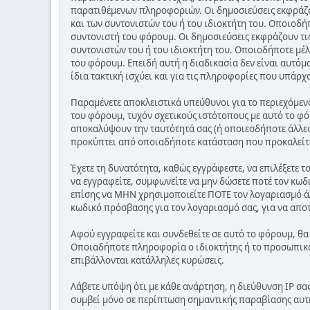
παρατιθέμενων πληροφοριών. Οι δημοσιεύσεις εκφράζου
και των συντονιστών του ή του ιδιοκτήτη του. Οποιοδή
συντονιστή του φόρουμ. Οι δημοσιεύσεις εκφράζουν τις
συντονιστών του ή του ιδιοκτήτη του. Οποιοδήποτε μέλ
του φόρουμ. Επειδή αυτή η διαδικασία δεν είναι αυτόμ
ίδια τακτική ισχύει και για τις πληροφορίες που υπάρχ
Παραμένετε αποκλειστικά υπεύθυνοι για το περιεχόμεν
του φόρουμ, τυχόν σχετικούς ιστότοπους με αυτό το φό
αποκαλύψουν την ταυτότητά σας (ή οποιεσδήποτε άλλες
προκύπτει από οποιαδήποτε κατάσταση που προκαλείτ
Έχετε τη δυνατότητα, καθώς εγγράφεστε, να επιλέξετε 
να εγγραφείτε, συμφωνείτε να μην δώσετε ποτέ τον κωδ
επίσης να ΜΗΝ χρησιμοποιείτε ΠΟΤΕ τον λογαριασμό ά
κωδικό πρόσβασης για τον λογαριασμό σας, για να απο
Αφού εγγραφείτε και συνδεθείτε σε αυτό το φόρουμ, θα
Οποιαδήποτε πληροφορία ο ιδιοκτήτης ή το προσωπικό 
επιβάλλονται κατάλληλες κυρώσεις.
Λάβετε υπόψη ότι με κάθε ανάρτηση, η διεύθυνση IP σα
συμβεί μόνο σε περίπτωση σημαντικής παραβίασης αυτ