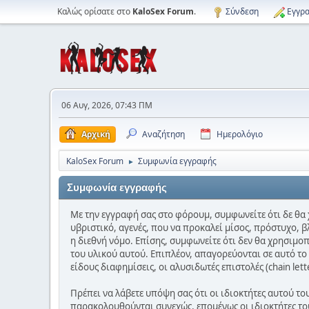
Καλώς ορίσατε στο
KaloSex Forum
.
Σύνδεση
Εγγρα
06 Αυγ, 2026, 07:43 ΠΜ
Αρχική
Αναζήτηση
Ημερολόγιο
KaloSex Forum
Συμφωνία εγγραφής
►
Συμφωνία εγγραφής
Με την εγγραφή σας στο φόρουμ, συμφωνείτε ότι δε θα 
υβριστικό, αγενές, που να προκαλεί μίσος, πρόστυχο, β
η διεθνή νόμο. Επίσης, συμφωνείτε ότι δεν θα χρησιμο
του υλικού αυτού. Επιπλέον, απαγορεύονται σε αυτό τ
είδους διαφημίσεις, οι αλυσιδωτές επιστολές (chain let
Πρέπει να λάβετε υπόψη σας ότι οι ιδιοκτήτες αυτού τ
παρακολουθούνται συνεχώς, επομένως οι ιδιοκτήτες του