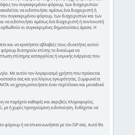
πόψεις του συγκεκριμένου φόρουμ, των διαχειριστών
ακαλείται να ειδοποιήσει αμέσως ένα διαχειριστή ή
 του συγκεκριμένου φόρουμ, των διαχειριστών και των
αι να ειδοποιήσει αμέσως ένα διαχειριστή ή συντονιστή
διορθωθούν οι συγκεκριμένες δημοσιεύσεις άμεσα. Η
τε και να κρατήσετε αβλαβείς τους ιδιοκτήτες αυτού
ου φόρουμ διατηρούν επίσης το δικαίωμα να
πτωση επίσημης καταγγελίας ή νομικής ενέργειας που
λληλο. Με αυτόν τον λογαριασμό χρήστη που πρόκειται
ροστασία σας και για λόγους εγκυρότητας. Συμφωνείτε
ΑΚΤΑ να χρησιμοποιήσετε έναν περίπλοκο και μοναδικό
νη να παρέχετε καθαρές και ακριβείς πληροφορίες.
, με ή χωρίς προηγούμενη ειδοποίηση. Ενδέχεται να
το φόρουμ ή να επικοινωνήσετε με τον ISP σας. Αυτό θα