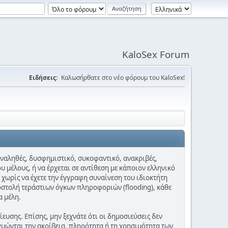
KaloSex Forum
Ειδήσεις:
Καλωσήρθατε στο νέο φόρουμ του KaloSex!
 αναληθές, δυσφημιστικό, συκοφαντικό, ανακριβές,
υ μέλους, ή να έρχεται σε αντίθεση με κάποιον ελληνικό
 χωρίς να έχετε την έγγραφη συναίνεση του ιδιοκτήτη
οστολή τεράστιων όγκων πληροφοριών (flooding), κάθε
α μέλη.
υσης. Επίσης, μην ξεχνάτε ότι οι δημοσιεύσεις δεν
γυώνται την ακρίβεια, πληρότητα ή τη χρησιμότητα των