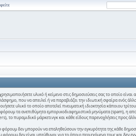
φείτε
χρησιμοποιήσετε υλικό ή κείμενο στις δημοσιεύσεις σας το οποίο είναι
λάσφημο, που να απειλεί ή να παραβιάζει την ιδιωτική σφαίρα ενός άλλο
ποιήσετε υλικό το οποίο αποτελεί πνευματική ιδιοκτησία κάποιου τρίτου
ο φόρουμ τα ανεπιθύμητα εμπορικοδιαφημιστικά μηνύματα (spam), η απ
ters), το πυραμιδικό μάρκετινγκ και κάθε είδους παρενοχλήσεις προς άλλ
ου φόρουμ δεν μπορούν να επαληθεύσουν την εγκυρότητα της κάθε δημοσίε
 φόρουμ δεν είναι υπεύθυνοι για το όποιο περιεχόμενο τους και δεν εγ