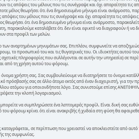
ν τις απόψεις του μέλους που τις συνέγραψε και όχι απαραίτητα τις α
ποτε μέλος θεωρήσει ότι ένα δημοσιευμένο μήνυμα είναι ανάρμοστο, παρ
 απόψεις του μέλους που τις συνέγραψε και όχι απαραίτητα τις απόψεις
ος θεωρήσει ότι ένα δημοσιευμένο μήνυμα είναι ανάρμοστο, παρακαλείτ
ατη, παρακαλούμε καταλάβετε ότι δεν είναι εφικτό να διαγραφούν ή να 
ουν στα προφίλ των μελών.
ο των αναρτημένων μηνυμάτων σας. Επιπλέον, συμφωνείτε να αποζημιώσε
ρουμ, το προσωπικό του και τις θυγατρικές του. Οι ιδιοκτήτες αυτού τ
 σχετικές πληροφορίες που συλλέγονται σε αυτήν την υπηρεσία) σε περί
αι από τη χρήση αυτού του φόρουμ.
το όνομα χρήστη σας. Σας συμβουλεύουμε να διατηρήσετε το όνομα κατά
ικό πρόσβασής σας σε άλλο άτομο εκτός από έναν διαχειριστή, για την π
λλου ατόμου για οποιονδήποτε λόγο. Σας συνιστούμε επίσης ΑΝΕΠΙΦΥΛ
τρέψετε την κλοπή λογαριασμού.
 μπορείτε να συμπληρώσετε ένα λεπτομερές προφίλ. Είναι δική σας ευθύ
του φόρουμ κρίνει ότι είναι ανακριβής ή χυδαία στη φύση θα αφαιρεθεί
ς καταγράφεται, σε περίπτωση που χρειαστεί να αποκλειστείτε από αυτό 
ής της συμφωνίας.