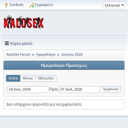
Σύνδεση
Εγγραφείτε
Κύριο μενού
KaloSex Forum
Ημερολόγιο
Ιουνίου 2026
►
►
Ημερολόγιο Προσεχώς
Λίστα
Μήνας
Εβδομάδα
Προς
Δεν υπάρχουν γεγονότα για να εμφανίσετε.