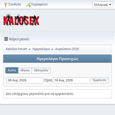
Σύνδεση
Εγγραφείτε
Κύριο μενού
KaloSex Forum
Ημερολόγιο
Αυγούστου 2026
►
►
Ημερολόγιο Προσεχώς
Λίστα
Μήνας
Εβδομάδα
Προς
Δεν υπάρχουν γεγονότα για να εμφανίσετε.