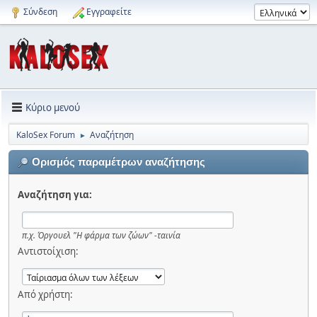
Σύνδεση
Εγγραφείτε
Κύριο μενού
KaloSex Forum
Αναζήτηση
►
Ορισμός παραμέτρων αναζήτησης
Αναζήτηση για:
π.χ.
Όργουελ "Η φάρμα των ζώων" -ταινία
Αντιστοίχιση:
Από χρήστη: