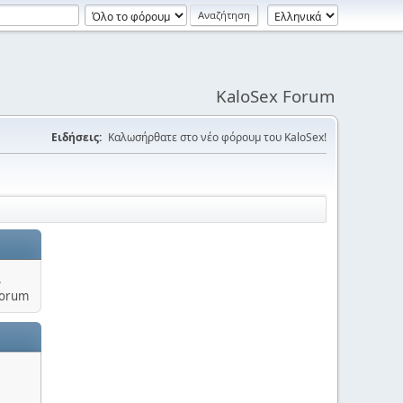
KaloSex Forum
Ειδήσεις:
Καλωσήρθατε στο νέο φόρουμ του KaloSex!
.
Forum