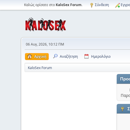
Καλώς ορίσατε στο
KaloSex Forum
.
Σύνδεση
Εγγρα
06 Αυγ, 2026, 10:12 ΠΜ
Αρχική
Αναζήτηση
Ημερολόγιο
KaloSex Forum
Προ
Παρα
Σ