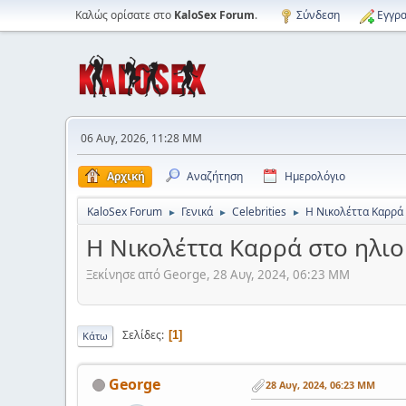
Καλώς ορίσατε στο
KaloSex Forum
.
Σύνδεση
Εγγρα
06 Αυγ, 2026, 11:28 ΜΜ
Αρχική
Αναζήτηση
Ημερολόγιο
KaloSex Forum
Γενικά
Celebrities
Η Νικολέττα Καρρά 
►
►
►
Η Νικολέττα Καρρά στο ηλιο
Ξεκίνησε από George, 28 Αυγ, 2024, 06:23 ΜΜ
Σελίδες
1
Κάτω
George
28 Αυγ, 2024, 06:23 ΜΜ