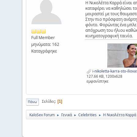
Η Νικολέττα Καρρά είναι απ
καταφέρει να καθηλώσει το 
μοιραστεί με τους θαυμαστέ
Στην πιο πρόσφατη ανάρτησ
φόντο. Φορώντας ένα μπλε 
απόχρωση του ήλιου καθώς 
κινηματογραφική ταινία.
Full Member
μηνύματα: 162
Καταγράφηκε
i-nikoletta-karra-sto-iliova
127.66 KB, 1200x628
εμφανίστηκε
Σελίδες
1
Πάνω
KaloSex Forum
Γενικά
Celebrities
Η Νικολέττα Καρρά 
►
►
►