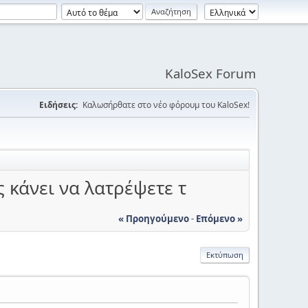
KaloSex Forum
Ειδήσεις:
Καλωσήρθατε στο νέο φόρουμ του KaloSex!
 κάνει να λατρέψετε τ
« Προηγούμενο
-
Επόμενο »
Εκτύπωση