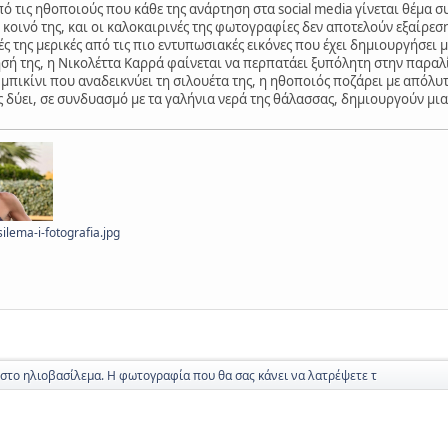
ό τις ηθοποιούς που κάθε της ανάρτηση στα social media γίνεται θέμα συ
κοινό της, και οι καλοκαιρινές της φωτογραφίες δεν αποτελούν εξαίρεση.
ς της μερικές από τις πιο εντυπωσιακές εικόνες που έχει δημιουργήσει 
ή της, η Νικολέττα Καρρά φαίνεται να περπατάει ξυπόλητη στην παραλί
μπικίνι που αναδεικνύει τη σιλουέτα της, η ηθοποιός ποζάρει με απόλ
δύει, σε συνδυασμό με τα γαλήνια νερά της θάλασσας, δημιουργούν μι
silema-i-fotografia.jpg
στο ηλιοβασίλεμα. Η φωτογραφία που θα σας κάνει να λατρέψετε τ