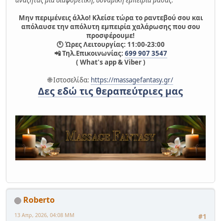
Μην περιμένεις άλλο! Κλείσε τώρα το ραντεβού σου και
απόλαυσε την απόλυτη εμπειρία χαλάρωσης που σου
προσφέρουμε!
🕚 Ώρες Λειτουργίας: 11:00-23:00
📲 Τηλ.Επικοινωνίας:
699 907 3547
( What's app & Viber )
🌐 Ιστοσελίδα:
https://massagefantasy.gr/
Δες εδώ τις θεραπεύτριες μας
Roberto
13 Απρ, 2026, 04:08 ΜΜ
#1