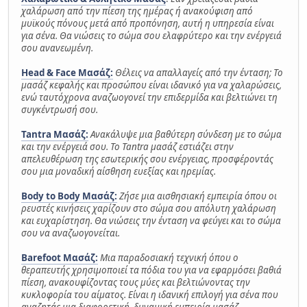
χαλάρωση από την πίεση της ημέρας ή ανακούφιση από
μυϊκούς πόνους μετά από προπόνηση, αυτή η υπηρεσία είναι
για σένα. Θα νιώσεις το σώμα σου ελαφρύτερο και την ενέργειά
σου ανανεωμένη.
Head & Face Μασάζ:
Θέλεις να απαλλαγείς από την ένταση; Το
μασάζ κεφαλής και προσώπου είναι ιδανικό για να χαλαρώσεις,
ενώ ταυτόχρονα αναζωογονεί την επιδερμίδα και βελτιώνει τη
συγκέντρωσή σου.
Tantra Μασάζ:
Ανακάλυψε μια βαθύτερη σύνδεση με το σώμα
και την ενέργειά σου. Το Tantra μασάζ εστιάζει στην
απελευθέρωση της εσωτερικής σου ενέργειας, προσφέροντάς
σου μια μοναδική αίσθηση ευεξίας και ηρεμίας.
Body to Body Μασάζ:
Ζήσε μια αισθησιακή εμπειρία όπου οι
ρευστές κινήσεις χαρίζουν στο σώμα σου απόλυτη χαλάρωση
και ευχαρίστηση. Θα νιώσεις την ένταση να φεύγει και το σώμα
σου να αναζωογονείται.
Barefoot Μασάζ:
Μια παραδοσιακή τεχνική όπου ο
θεραπευτής χρησιμοποιεί τα πόδια του για να εφαρμόσει βαθιά
πίεση, ανακουφίζοντας τους μύες και βελτιώνοντας την
κυκλοφορία του αίματος. Είναι η ιδανική επιλογή για σένα που
αναζητάς μια διαφορετική, δυναμική εμπειρία μασάζ.