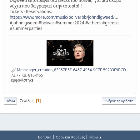
Digweed επιστρέφει στα Decks του Bolivar, για μια ακόμα
νύχτα που θα γραφτεί στην ιστορία!!!
Tickets - Reservations:
https://www.more.com/music/bolivarbb/johndigweed/
...
#johndigweed #bolivar #summer2024 #athens #greece
#summerparties
Messenger_creation_83357B5E-6457-4954-9C7F-50233F9BCD76.jpeg
72.77 KB, 816x465
εμφανίστηκε
Σελίδες
1
Πάνω
Ενέργειες Χρήστη
|
|
Βοήθεια
Όροι και Κανόνες
Πάνω ▲