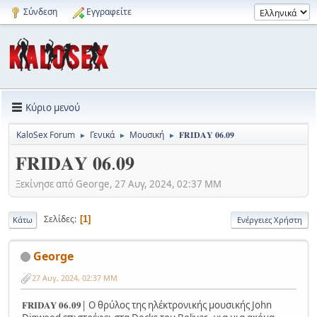
Σύνδεση
Εγγραφείτε
Κύριο μενού
KaloSex Forum
Γενικά
Μουσική
𝐅𝐑𝐈𝐃𝐀𝐘 𝟎𝟔.𝟎𝟗
►
►
►
𝐅𝐑𝐈𝐃𝐀𝐘 𝟎𝟔.𝟎𝟗
Ξεκίνησε από George, 27 Αυγ, 2024, 02:37 ΜΜ
Σελίδες
1
Κάτω
Ενέργειες Χρήστη
George
27 Αυγ, 2024, 02:37 ΜΜ
𝐅𝐑𝐈𝐃𝐀𝐘 𝟎𝟔.𝟎𝟗| Ο θρύλoς της ηλέκτρονικής μουσικής John