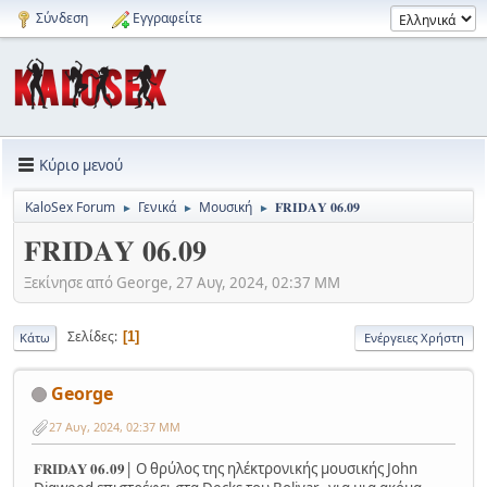
Σύνδεση
Εγγραφείτε
Κύριο μενού
KaloSex Forum
Γενικά
Μουσική
𝐅𝐑𝐈𝐃𝐀𝐘 𝟎𝟔.𝟎𝟗
►
►
►
𝐅𝐑𝐈𝐃𝐀𝐘 𝟎𝟔.𝟎𝟗
Ξεκίνησε από George, 27 Αυγ, 2024, 02:37 ΜΜ
Σελίδες
1
Κάτω
Ενέργειες Χρήστη
George
27 Αυγ, 2024, 02:37 ΜΜ
𝐅𝐑𝐈𝐃𝐀𝐘 𝟎𝟔.𝟎𝟗| Ο θρύλoς της ηλέκτρονικής μουσικής John