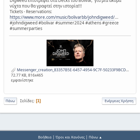
Digweed επιστρέφει στα Decks του Bolivar, για μια ακόμα
νύχτα που θα γραφτεί στην ιστορία!!!
Tickets - Reservations:
https://www.more.com/music/bolivarbb/johndigweed/
...
#johndigweed #bolivar #summer2024 #athens #greece
#summerparties
Messenger_creation_83357B5E-6457-4954-9C7F-50233F9BCD76.jpeg
72.77 KB, 816x465
εμφανίστηκε
Σελίδες
1
Πάνω
Ενέργειες Χρήστη
|
|
Βοήθεια
Όροι και Κανόνες
Πάνω ▲