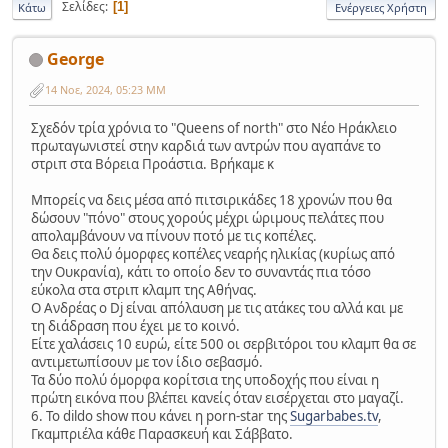
Σελίδες
1
Κάτω
Ενέργειες Χρήστη
George
14 Νοε, 2024, 05:23 ΜΜ
Σχεδόν τρία χρόνια το "Queens of north" στο Νέο Ηράκλειο
πρωταγωνιστεί στην καρδιά των αντρών που αγαπάνε το
στριπ στα Βόρεια Προάστια. Βρήκαμε κ
Μπορείς να δεις μέσα από πιτσιρικάδες 18 χρονών που θα
δώσουν "πόνο" στους χορούς μέχρι ώριμους πελάτες που
απολαμβάνουν να πίνουν ποτό με τις κοπέλες.
Θα δεις πολύ όμορφες κοπέλες νεαρής ηλικίας (κυρίως από
την Ουκρανία), κάτι το οποίο δεν το συναντάς πια τόσο
εύκολα στα στριπ κλαμπ της Αθήνας.
Ο Ανδρέας ο Dj είναι απόλαυση με τις ατάκες του αλλά και με
τη διάδραση που έχει με το κοινό.
Είτε χαλάσεις 10 ευρώ, είτε 500 οι σερβιτόροι του κλαμπ θα σε
αντιμετωπίσουν με τον ίδιο σεβασμό.
Τα δύο πολύ όμορφα κορίτσια της υποδοχής που είναι η
πρώτη εικόνα που βλέπει κανείς όταν εισέρχεται στο μαγαζί.
6. Το dildo show που κάνει η porn-star της
Sugarbabes.tv
,
Γκαμπριέλα κάθε Παρασκευή και Σάββατο.