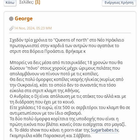
Σελίδες
1
Κάτω
Ενέργειες Χρήστη
George
14 Νοε, 2024, 05:23 ΜΜ
Σχεδόν τρία χρόνια το "Queens of north" στο Νέο Ηράκλειο
πρωταγωνιστεί στην καρδιά των αντρών που αγαπάνε το
στριπ στα Βόρεια Προάστια. Βρήκαμε κ
Μπορείς να δεις μέσα από πιτσιρικάδες 18 χρονών που θα
δώσουν "πόνο" στους χορούς μέχρι ώριμους πελάτες που
απολαμβάνουν να πίνουν ποτό με τις κοπέλες.
Θα δεις πολύ όμορφες κοπέλες νεαρής ηλικίας (κυρίως από
την Ουκρανία), κάτι το οποίο δεν το συναντάς πια τόσο
εύκολα στα στριπ κλαμπ της Αθήνας.
Ο Ανδρέας ο Dj είναι απόλαυση με τις ατάκες του αλλά και με
τη διάδραση που έχει με το κοινό.
Είτε χαλάσεις 10 ευρώ, είτε 500 οι σερβιτόροι του κλαμπ θα σε
αντιμετωπίσουν με τον ίδιο σεβασμό.
Τα δύο πολύ όμορφα κορίτσια της υποδοχής που είναι η
πρώτη εικόνα που βλέπει κανείς όταν εισέρχεται στο μαγαζί.
6. Το dildo show που κάνει η porn-star της
Sugarbabes.tv
,
Γκαμπριέλα κάθε Παρασκευή και Σάββατο.