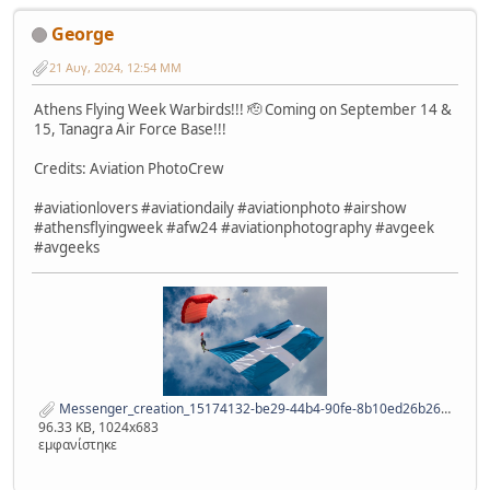
George
21 Αυγ, 2024, 12:54 ΜΜ
Athens Flying Week Warbirds!!! 🫡 Coming on September 14 &
15, Tanagra Air Force Base!!!
Credits: Aviation PhotoCrew
#aviationlovers #aviationdaily #aviationphoto #airshow
#athensflyingweek #afw24 #aviationphotography #avgeek
#avgeeks
Messenger_creation_15174132-be29-44b4-90fe-8b10ed26b267.jpeg
96.33 KB, 1024x683
εμφανίστηκε