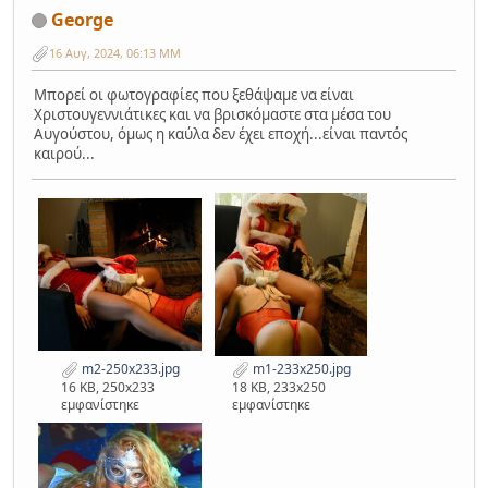
George
16 Αυγ, 2024, 06:13 ΜΜ
Μπορεί οι φωτογραφίες που ξεθάψαμε να είναι
Χριστουγεννιάτικες και να βρισκόμαστε στα μέσα του
Αυγούστου, όμως η καύλα δεν έχει εποχή...είναι παντός
καιρού...
m2-250x233.jpg
m1-233x250.jpg
16 KB, 250x233
18 KB, 233x250
εμφανίστηκε
εμφανίστηκε