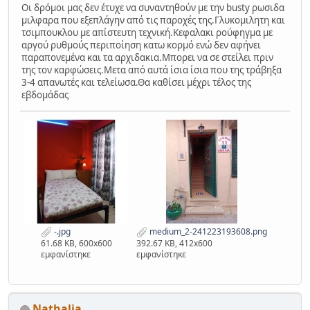
Οι δρόμοι μας δεν έτυχε να συναντηθούν με την busty ρωσιδα
μιλφαρα που εξεπλάγην από τις παροχές της.Γλυκομιλητη και
τσιμπουκλου με απίστευτη τεχνική.Κεφαλακι ρούφηγμα με
αργού ρυθμούς περιποίηση κατω κορμό ενώ δεν αφήνει
παραπονεμένα και τα αρχιδακια.Μπορει να σε στείλει πριν
της τον καρφώσεις.Μετα από αυτά ίσια ίσια που της τράβηξα
3-4 απανωτές και τελείωσα.Θα καθίσει μέχρι τέλος της
εβδομάδας
-.jpg
medium_2-241223193608.png
61.68 KB, 600x600
392.67 KB, 412x600
εμφανίστηκε
εμφανίστηκε
Nathalia