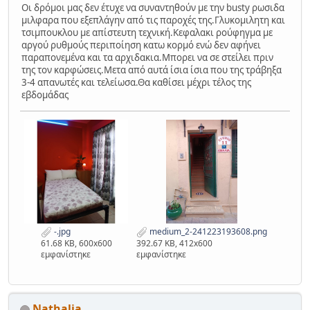
Οι δρόμοι μας δεν έτυχε να συναντηθούν με την busty ρωσιδα
μιλφαρα που εξεπλάγην από τις παροχές της.Γλυκομιλητη και
τσιμπουκλου με απίστευτη τεχνική.Κεφαλακι ρούφηγμα με
αργού ρυθμούς περιποίηση κατω κορμό ενώ δεν αφήνει
παραπονεμένα και τα αρχιδακια.Μπορει να σε στείλει πριν
της τον καρφώσεις.Μετα από αυτά ίσια ίσια που της τράβηξα
3-4 απανωτές και τελείωσα.Θα καθίσει μέχρι τέλος της
εβδομάδας
-.jpg
medium_2-241223193608.png
61.68 KB, 600x600
392.67 KB, 412x600
εμφανίστηκε
εμφανίστηκε
Nathalia