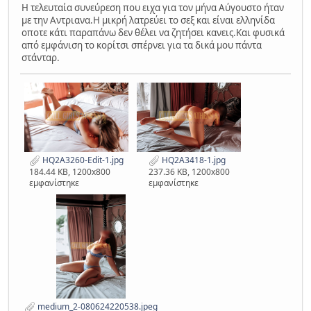
Η τελευταία συνεύρεση που ειχα για τον μήνα Αύγουστο ήταν
με την Αντριανα.Η μικρή λατρεύει το σεξ και είναι ελληνίδα
οποτε κάτι παραπάνω δεν θέλει να ζητήσει κανεις.Και φυσικά
από εμφάνιση το κορίτσι σπέρνει για τα δικά μου πάντα
στάνταρ.
HQ2A3260-Edit-1.jpg
HQ2A3418-1.jpg
184.44 KB, 1200x800
237.36 KB, 1200x800
εμφανίστηκε
εμφανίστηκε
medium_2-080624220538.jpeg