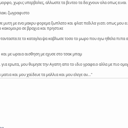
μορφο, χωρις υπερβολες, αλλωστε τα βιντεο τα δειχνουν ολα οπως ειναι
κλακι ζωγραφιστο
ασε μυτη με ενα μακρυ φορεμα ξωπλατο και φλατ πεδιλα γιατι οπως μου ε
ο κακομοιρο σε βραχια και πρηστικε
 φτανταστειτε το καταγλειψα καβλωσε τοσο το μωρο που εγω ηθελα πιπα
ο και με ωραια αισθηση με εχυσε στο τσακ μπαμ
ναι για ερωτα, μου θυμησε την Αγαπη απο το ιδιο γραφειο αλλα με πιο 
 ματια και μου χαϊδευε τα μαλλια και μου ελεγε αν..."
peg