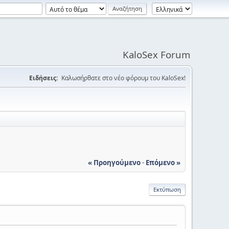
KaloSex Forum
Ειδήσεις:
Καλωσήρθατε στο νέο φόρουμ του KaloSex!
« Προηγούμενο
-
Επόμενο »
Εκτύπωση