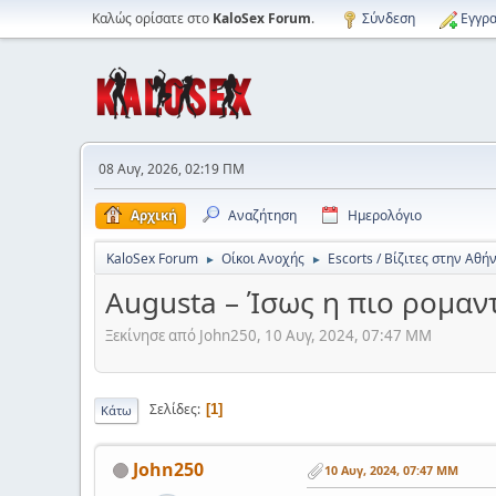
Καλώς ορίσατε στο
KaloSex Forum
.
Σύνδεση
Εγγρα
08 Αυγ, 2026, 02:19 ΠΜ
Αρχική
Αναζήτηση
Ημερολόγιο
KaloSex Forum
Οίκοι Ανοχής
Escorts / Βίζιτες στην Αθή
►
►
Augusta – Ίσως η πιο ρομαντ
Ξεκίνησε από John250, 10 Αυγ, 2024, 07:47 ΜΜ
Σελίδες
1
Κάτω
John250
10 Αυγ, 2024, 07:47 ΜΜ