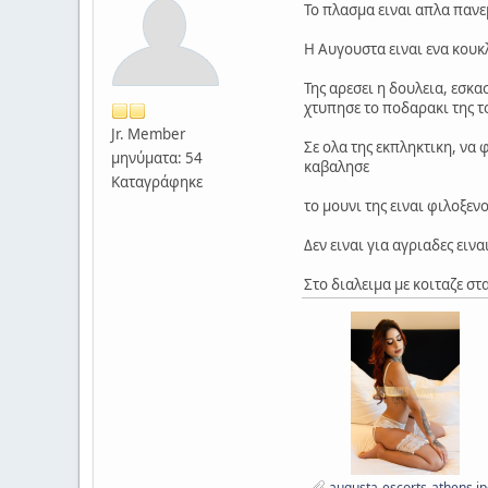
Το πλασμα ειναι απλα πανε
Η Αυγουστα ειναι ενα κου
Της αρεσει η δουλεια, εσκ
χτυπησε το ποδαρακι της τ
Jr. Member
Σε ολα της εκπληκτικη, να
μηνύματα: 54
καβαλησε
Καταγράφηκε
το μουνι της ειναι φιλοξεν
Δεν ειναι για αγριαδες ει
Στο διαλειμα με κοιταζε στα
augusta-escorts-athens.j