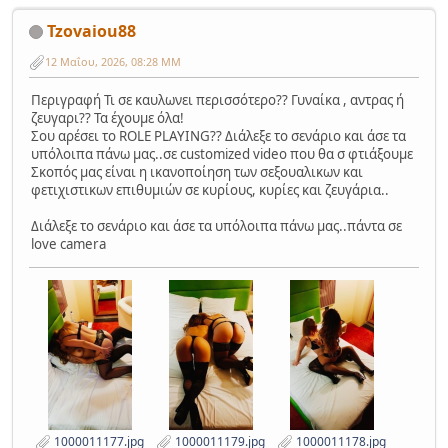
Tzovaiou88
12 Μαΐου, 2026, 08:28 ΜΜ
Περιγραφή Τι σε καυλωνει περισσότερο?? Γυναίκα , αντρας ή
ζευγαρι?? Τα έχουμε όλα!
Σου αρέσει το ROLE PLAYING?? Διάλεξε το σενάριο και άσε τα
υπόλοιπα πάνω μας..σε customized video που θα σ φτιάξουμε
Σκοπός μας είναι η ικανοποίηση των σεξουαλικων και
φετιχιστικων επιθυμιών σε κυρίους, κυρίες και ζευγάρια..
Διάλεξε το σενάριο και άσε τα υπόλοιπα πάνω μας..πάντα σε
love camera
1000011177.jpg
1000011179.jpg
1000011178.jpg