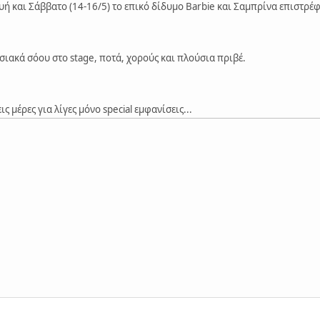
ή και Σάββατο (14-16/5) το επικό δίδυμο Barbie και Σαμπρίνα επιστρέφο
ιακά σόου στο stage, ποτά, χορούς και πλούσια πριβέ.
ις μέρες για λίγες μόνο special εμφανίσεις...