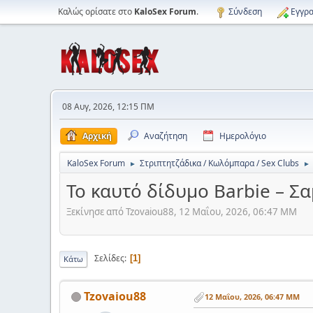
Καλώς ορίσατε στο
KaloSex Forum
.
Σύνδεση
Εγγρα
08 Αυγ, 2026, 12:15 ΠΜ
Αρχική
Αναζήτηση
Ημερολόγιο
KaloSex Forum
Στριπτητζάδικα / Κωλόμπαρα / Sex Clubs
►
►
Το καυτό δίδυμο Barbie – Σα
Ξεκίνησε από Tzovaiou88, 12 Μαΐου, 2026, 06:47 ΜΜ
Σελίδες
1
Κάτω
Tzovaiou88
12 Μαΐου, 2026, 06:47 ΜΜ