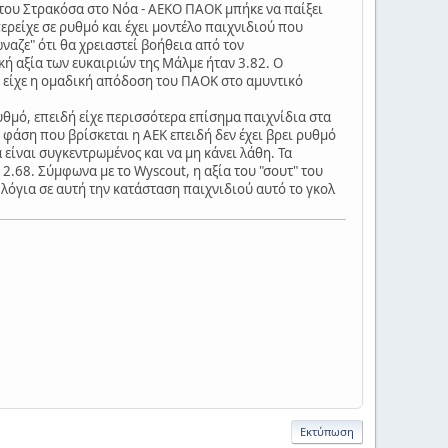
του Στρακόσα στο Νόα - ΑΕΚΟ ΠΑΟΚ μπήκε να παίξει
ερείχε σε ρυθμό και έχει μοντέλο παιχνιδιού που
ναζε" ότι θα χρειαστεί βοήθεια από τον
κή αξία των ευκαιριών της Μάλμε ήταν 3.82. Ο
ου είχε η ομαδική απόδοση του ΠΑΟΚ στο αμυντικό
θμό, επειδή είχε περισσότερα επίσημα παιχνίδια στα
η φάση που βρίσκεται η ΑΕΚ επειδή δεν έχει βρει ρυθμό
 είναι συγκεντρωμένος και να μη κάνει λάθη. Τα
 2.68. Σύμφωνα με το Wyscout, η αξία του "σουτ" του
 λόγια σε αυτή την κατάσταση παιχνιδιού αυτό το γκολ
Εκτύπωση