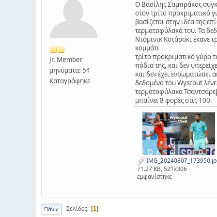
Ο Βασίλης Σαμπράκος συγκ
στον τρίτο προκριματικό γ
βασίζεται στην ιδέα της επ
τερματοφύλακά του. Τα δεδ
Ντόμινικ Κοτάρσκι έκανε τ
κομμάτι
τρίτο προκριματικό γύρο τ
Jr. Member
πόδια της, και δεν υπερείχ
μηνύματα: 54
και δεν έχει ενσωματώσει α
Καταγράφηκε
δεδομένα του Wyscout λένε 
τερματοφύλακα Τσαντσάρεβι
μπαίνει 8 φορές στις 100.
IMG_20240807_173950.jp
71.27 KB, 521x306
εμφανίστηκε
Σελίδες
1
Πάνω