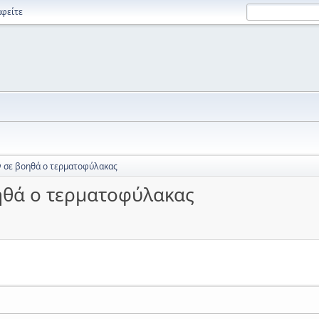
φείτε
ν σε βοηθά ο τερματοφύλακας
οηθά ο τερματοφύλακας