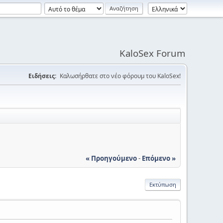
KaloSex Forum
Ειδήσεις:
Καλωσήρθατε στο νέο φόρουμ του KaloSex!
« Προηγούμενο
-
Επόμενο »
Εκτύπωση