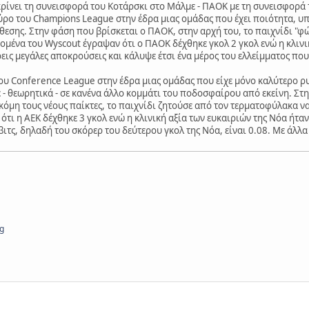
ρίνει τη συνεισφορά του Κοτάρσκι στο Μάλμε - ΠΑΟΚ με τη συνεισφορά 
ύρο του Champions League στην έδρα μιας ομάδας που έχει ποιότητα, υπ
ίθεσης. Στην φάση που βρίσκεται ο ΠΑΟΚ, στην αρχή του, το παιχνίδι "φώ
ομένα του Wyscout έγραψαν ότι ο ΠΑΟΚ δέχθηκε γκολ 2 γκολ ενώ η κλινι
ρεις μεγάλες αποκρούσεις και κάλυψε έτσι ένα μέρος του ελλείμματος π
ου Conference League στην έδρα μιας ομάδας που είχε μόνο καλύτερο ρυ
ε - θεωρητικά - σε κανένα άλλο κομμάτι του ποδοσφαίρου από εκείνη. Στ
κόμη τους νέους παίκτες, το παιχνίδι ζητούσε από τον τερματοφύλακα να
ότι η ΑΕΚ δέχθηκε 3 γκολ ενώ η κλινική αξία των ευκαιριών της Νόα ήταν
τς, δηλαδή του σκόρερ του δεύτερου γκολ της Νόα, είναι 0.08. Με άλλα
g