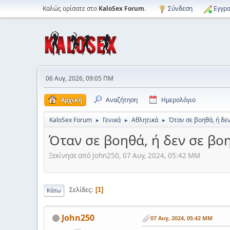
Καλώς ορίσατε στο
KaloSex Forum
.
Σύνδεση
Εγγρα
06 Αυγ, 2026, 09:05 ΠΜ
Αρχική
Αναζήτηση
Ημερολόγιο
KaloSex Forum
Γενικά
Αθλητικά
Όταν σε βοηθά, ή δε
►
►
►
Όταν σε βοηθά, ή δεν σε β
Ξεκίνησε από John250, 07 Αυγ, 2024, 05:42 ΜΜ
Σελίδες
1
Κάτω
John250
07 Αυγ, 2024, 05:42 ΜΜ