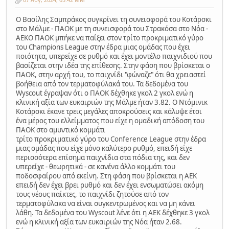
Ο Βασίλης Σαμπράκος συγκρίνει τη συνεισφορά του Κοτάρσκι
στο Μάλμε - ΠΑΟΚ με τη συνεισφορά του Στρακόσα στο Νόα -
ΑΕΚΟ ΠΑΟΚ μπήκε να παίξει στον τρίτο προκριματικό γύρο
του Champions League στην έδρα μιας ομάδας που έχει
ποιότητα, υπερείχε σε ρυθμό και έχει μοντέλο παιχνιδιού που
βασίζεται στην ιδέα της επίθεσης. Στην φάση που βρίσκεται ο
ΠΑΟΚ, στην αρχή του, το παιχνίδι "φώναζε" ότι θα χρειαστεί
βοήθεια από τον τερματοφύλακά του. Τα δεδομένα του
Wyscout έγραψαν ότι ο ΠΑΟΚ δέχθηκε γκολ 2 γκολ ενώ η
κλινική αξία των ευκαιριών της Μάλμε ήταν 3.82. Ο Ντόμινικ
Κοτάρσκι έκανε τρεις μεγάλες αποκρούσεις και κάλυψε έτσι
ένα μέρος του ελλείμματος που είχε η ομαδική απόδοση του
ΠΑΟΚ στο αμυντικό κομμάτι
τρίτο προκριματικό γύρο του Conference League στην έδρα
μιας ομάδας που είχε μόνο καλύτερο ρυθμό, επειδή είχε
περισσότερα επίσημα παιχνίδια στα πόδια της, και δεν
υπερείχε - θεωρητικά - σε κανένα άλλο κομμάτι του
ποδοσφαίρου από εκείνη. Στη φάση που βρίσκεται η ΑΕΚ
επειδή δεν έχει βρει ρυθμό και δεν έχει ενσωματώσει ακόμη
τους νέους παίκτες, το παιχνίδι ζητούσε από τον
τερματοφύλακα να είναι συγκεντρωμένος και να μη κάνει
λάθη. Τα δεδομένα του Wyscout λένε ότι η ΑΕΚ δέχθηκε 3 γκολ
ενώ η κλινική αξία των ευκαιριών της Νόα ήταν 2.68.