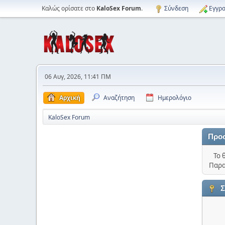
Καλώς ορίσατε στο
KaloSex Forum
.
Σύνδεση
Εγγρα
06 Αυγ, 2026, 11:41 ΠΜ
Αρχική
Αναζήτηση
Ημερολόγιο
KaloSex Forum
Προ
Το 
Παρα
Σ