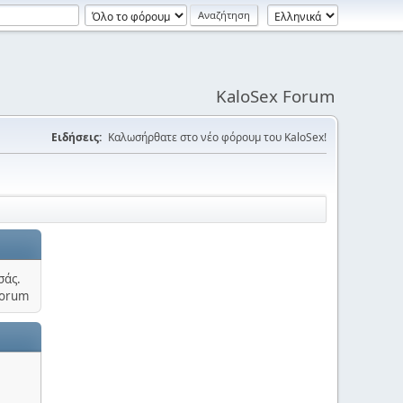
KaloSex Forum
Ειδήσεις:
Καλωσήρθατε στο νέο φόρουμ του KaloSex!
σάς.
Forum