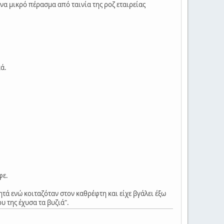
ένα μικρό πέρασμα από ταινία της ροζ εταιρείας
ά.
φε.
τά ενώ κοιταζόταν στον καθρέφτη και είχε βγάλει έξω
 της έχυσα τα βυζιά".