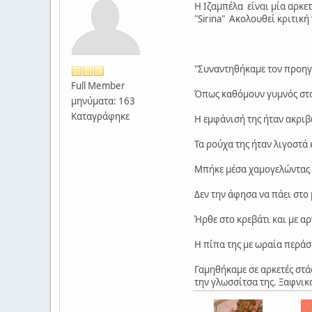
Η Ιζαμπέλα είναι μία αρκετ
"Sirina" Ακολουθεί κριτική 
"Συναντηθήκαμε τον προηγο
Full Member
Όπως καθόμουν γυμνός στο
μηνύματα: 163
Καταγράφηκε
Η εμφάνισή της ήταν ακριβ
Τα ρούχα της ήταν λιγοστά
Μπήκε μέσα χαμογελώντας κ
Δεν την άφησα να πάει στο
Ήρθε στο κρεβάτι και με αρ
Η πίπα της με ωραία περάσ
Γαμηθήκαμε σε αρκετές στά
την γλωσσίτσα της. Ξαφνικ