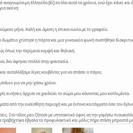
ά αναγνωρίσιμη Ελληνίδα βίζιτα όλα αυτά τα χρόνια, ενώ έχει κάνει και 
για εκείνη:
ύμενο μήνα. Καλή και άμεση η επικοινωνία με το γραφείο.
 δωμάτιο χτύπησε η πόρτα και μια γυναικεία φωνή συστήθηκε διακριτικ
ώς όπως την περίμενα κομψή και θηλυκή.
 και δεν άφηναν πολλά στην φαντασία.
αι ανταλλάξαμε λίγες κουβέντες για να σπάσει ο πάγος.
 μπάνιο για να μην χάσω χρόνο.
γές κινήσεις άρχισε να χαιδεύει το σώμα μου κάνοντας μου κοπλιμέντα.
ματα από την ευαίσθητη περιοχή και με έντονα κοιτάγματα όσο τον έγλυ
σεις. Στο τέλος μου ζήτησε με υποτακτικό ύφος να την γαμήσω πισωκολλη
α τραβήχτηκα έβγαλα το προφυλακτικό και μόλις πήρε στάση μπροστά μου