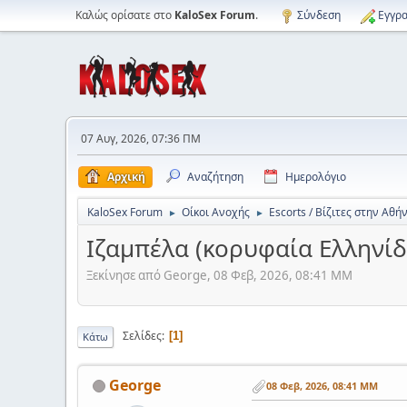
Καλώς ορίσατε στο
KaloSex Forum
.
Σύνδεση
Εγγρα
07 Αυγ, 2026, 07:36 ΠΜ
Αρχική
Αναζήτηση
Ημερολόγιο
KaloSex Forum
Οίκοι Ανοχής
Escorts / Βίζιτες στην Αθή
►
►
Ιζαμπέλα (κορυφαία Ελληνίδ
Ξεκίνησε από George, 08 Φεβ, 2026, 08:41 ΜΜ
Σελίδες
1
Κάτω
George
08 Φεβ, 2026, 08:41 ΜΜ