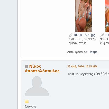
1000010973.jpg
100
170.95 KB, 597x1280
95.63
εμφανίστηκε
εμφαν
Αυτό αρέσει σε
1 άτομα
.
Νίκος
27 Φεβ, 2026, 10:15 ΜΜ
Αποστολόπουλος
Γεια μου αρέσεις κ θα ήθελ
Newbie