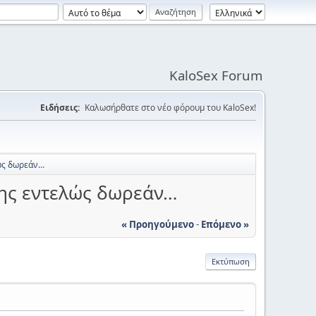
KaloSex Forum
Ειδήσεις:
Καλωσήρθατε στο νέο φόρουμ του KaloSex!
λώς δωρεάν…
 της εντελώς δωρεάν…
« Προηγούμενο
-
Επόμενο »
Εκτύπωση