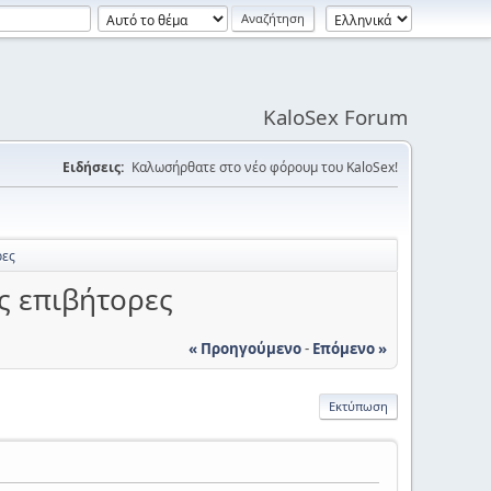
KaloSex Forum
Ειδήσεις:
Καλωσήρθατε στο νέο φόρουμ του KaloSex!
ρες
ς επιβήτορες
« Προηγούμενο
-
Επόμενο »
Εκτύπωση