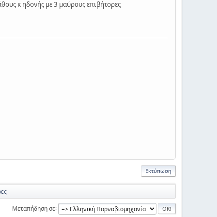
άθους κ ηδονής με 3 μαύρους επιβήτορες
Εκτύπωση
ρες
Μεταπήδηση σε