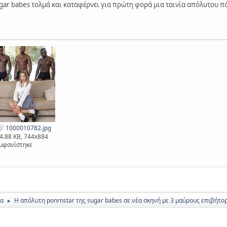
ugar babes τολμά και καταφέρνει για πρώτη φορά μια ταινία απόλυτου π
1000010782.jpg
4.88 KB, 744x884
μφανίστηκε
ία
Η απόλυτη ponrnstar της sugar babes σε νέα σκηνή με 3 μαύρους επιβήτο
►