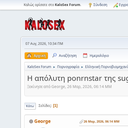
Καλώς ορίσατε στο
KaloSex Forum
.
Σύνδεση
Εγγρα
07 Αυγ, 2026, 10:34 ΠΜ
Αρχική
Αναζήτηση
Ημερολόγιο
KaloSex Forum
Πορνογραφία
Ελληνική Πορνοβιομηχαν
►
►
Η απόλυτη ponrnstar της su
Ξεκίνησε από George, 26 Μαρ, 2026, 06:14 ΜΜ
Σελίδες
1
Κάτω
George
26 Μαρ, 2026, 06:14 ΜΜ