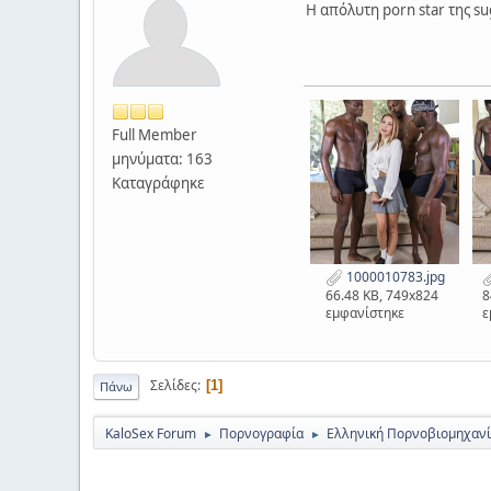
Η απόλυτη porn star της s
Full Member
μηνύματα: 163
Καταγράφηκε
1000010783.jpg
66.48 KB, 749x824
8
εμφανίστηκε
ε
Σελίδες
1
Πάνω
KaloSex Forum
Πορνογραφία
Ελληνική Πορνοβιομηχαν
►
►