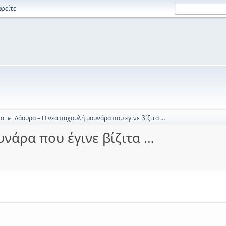
φείτε
να
Λάουρα – Η νέα παχουλή μουνάρα που έγινε βίζιτα …
►
νάρα που έγινε βίζιτα …