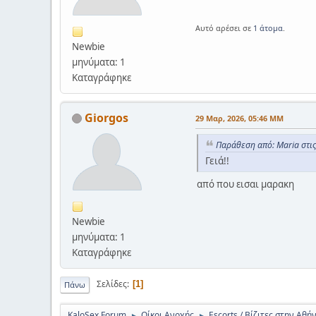
Αυτό αρέσει σε
1 άτομα
.
Newbie
μηνύματα: 1
Καταγράφηκε
Giorgos
29 Μαρ, 2026, 05:46 ΜΜ
Παράθεση από: Maria στι
Γειά!!
από που εισαι μαρακη
Newbie
μηνύματα: 1
Καταγράφηκε
Σελίδες
1
Πάνω
KaloSex Forum
Οίκοι Ανοχής
Escorts / Βίζιτες στην Αθή
►
►