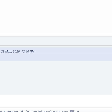
ς 29 Μαρ, 2026, 12:40 ΠΜ
να
Λάουρα – Η νέα παχουλή μουνάρα που έγινε βίζιτα …
►