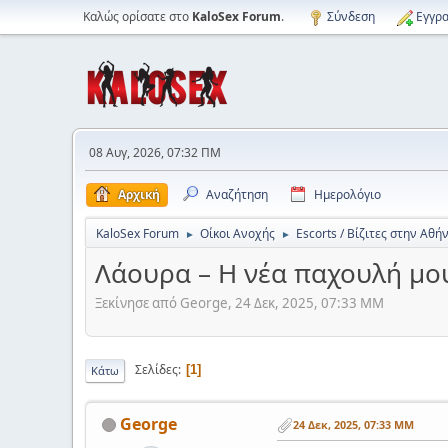
Καλώς ορίσατε στο
KaloSex Forum
.
Σύνδεση
Εγγρα
08 Αυγ, 2026, 07:32 ΠΜ
Αρχική
Αναζήτηση
Ημερολόγιο
KaloSex Forum
Οίκοι Ανοχής
Escorts / Βίζιτες στην Αθή
►
►
Λάουρα – Η νέα παχουλή μου
Ξεκίνησε από George, 24 Δεκ, 2025, 07:33 ΜΜ
Σελίδες
1
Κάτω
George
24 Δεκ, 2025, 07:33 ΜΜ