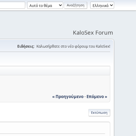
KaloSex Forum
Ειδήσεις:
Καλωσήρθατε στο νέο φόρουμ του KaloSex!
« Προηγούμενο
-
Επόμενο »
Εκτύπωση