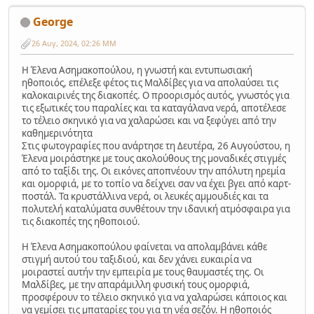
George
26 Αυγ, 2024, 02:26 ΜΜ
Η Έλενα Ασημακοπούλου, η γνωστή και εντυπωσιακή
ηθοποιός, επέλεξε φέτος τις Μαλδίβες για να απολαύσει τις
καλοκαιρινές της διακοπές. Ο προορισμός αυτός, γνωστός για
τις εξωτικές του παραλίες και τα καταγάλανα νερά, αποτέλεσε
το τέλειο σκηνικό για να χαλαρώσει και να ξεφύγει από την
καθημερινότητα
Στις φωτογραφίες που ανάρτησε τη Δευτέρα, 26 Αυγούστου, η
Έλενα μοιράστηκε με τους ακολούθους της μοναδικές στιγμές
από το ταξίδι της. Οι εικόνες αποπνέουν την απόλυτη ηρεμία
και ομορφιά, με το τοπίο να δείχνει σαν να έχει βγει από καρτ-
ποστάλ. Τα κρυστάλλινα νερά, οι λευκές αμμουδιές και τα
πολυτελή καταλύματα συνθέτουν την ιδανική ατμόσφαιρα για
τις διακοπές της ηθοποιού.
Η Έλενα Ασημακοπούλου φαίνεται να απολαμβάνει κάθε
στιγμή αυτού του ταξιδιού, και δεν χάνει ευκαιρία να
μοιραστεί αυτήν την εμπειρία με τους θαυμαστές της. Οι
Μαλδίβες, με την απαράμιλλη φυσική τους ομορφιά,
προσφέρουν το τέλειο σκηνικό για να χαλαρώσει κάποιος και
να γεμίσει τις μπαταρίες του για τη νέα σεζόν. Η ηθοποιός