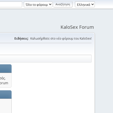
KaloSex Forum
Ειδήσεις:
Καλωσήρθατε στο νέο φόρουμ του KaloSex!
σάς.
Forum