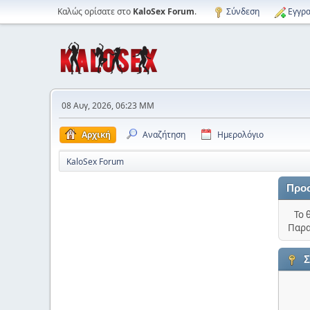
Καλώς ορίσατε στο
KaloSex Forum
.
Σύνδεση
Εγγρα
08 Αυγ, 2026, 06:23 ΜΜ
Αρχική
Αναζήτηση
Ημερολόγιο
KaloSex Forum
Προ
Το 
Παρα
Σ