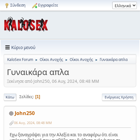
Σύνδεση
Εγγραφείτε
Κύριο μενού
KaloSex Forum
Οίκοι Ανοχής
Οίκοι Ανοχής
Γυναικάρα απλα
►
►
►
Γυναικάρα απλα
Ξεκίνησε από John250, 06 Αυγ, 2024, 08:48 ΜΜ
Σελίδες
1
Κάτω
Ενέργειες Χρήστη
John250
06 Αυγ, 2024, 08:48 ΜΜ
Εχω ξαναγράψει για την Αλεξία και το αναφέρω ότι είναι