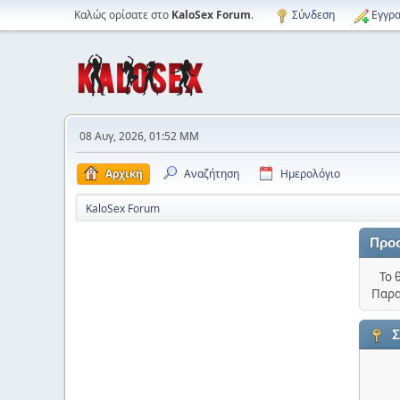
Καλώς ορίσατε στο
KaloSex Forum
.
Σύνδεση
Εγγρα
08 Αυγ, 2026, 01:52 ΜΜ
Αρχική
Αναζήτηση
Ημερολόγιο
KaloSex Forum
Προ
Το 
Παρα
Σ