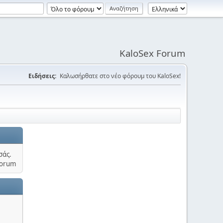
KaloSex Forum
Ειδήσεις:
Καλωσήρθατε στο νέο φόρουμ του KaloSex!
σάς.
Forum