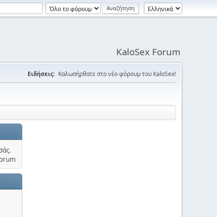
KaloSex Forum
Ειδήσεις:
Καλωσήρθατε στο νέο φόρουμ του KaloSex!
σάς.
Forum