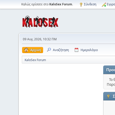
Καλώς ορίσατε στο
KaloSex Forum
.
Σύνδεση
Εγγρα
09 Αυγ, 2026, 10:32 ΠΜ
Αρχική
Αναζήτηση
Ημερολόγιο
KaloSex Forum
Προ
Το 
Παρα
Σ