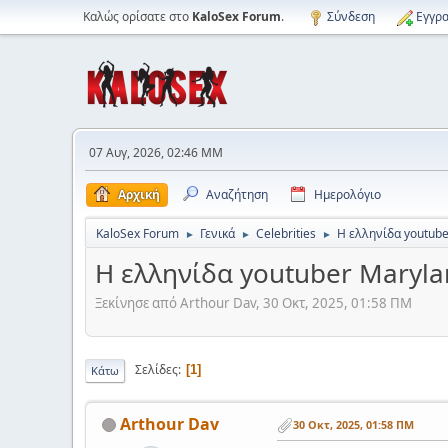
Καλώς ορίσατε στο
KaloSex Forum
.
Σύνδεση
Εγγρα
07 Αυγ, 2026, 02:46 ΜΜ
Αρχική
Αναζήτηση
Ημερολόγιο
KaloSex Forum
Γενικά
Celebrities
Η ελληνίδα youtub
►
►
►
Η ελληνίδα youtuber Maryl
Ξεκίνησε από Arthour Dav, 30 Οκτ, 2025, 01:58 ΠΜ
Σελίδες
1
Κάτω
Arthour Dav
30 Οκτ, 2025, 01:58 ΠΜ