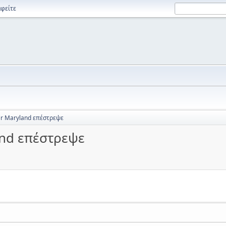
φείτε
er Maryland επέστρεψε
and επέστρεψε