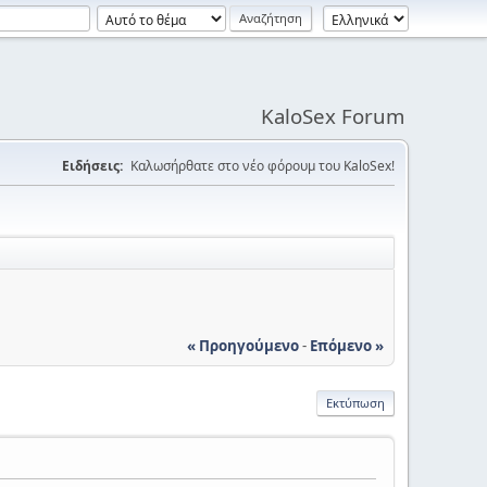
KaloSex Forum
Ειδήσεις:
Καλωσήρθατε στο νέο φόρουμ του KaloSex!
« Προηγούμενο
-
Επόμενο »
Εκτύπωση