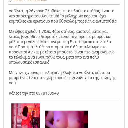
Λαβίνια , η 26χρονη Σλοβάκα με το πλούσιο στήθος είναι το
νέο απόκτημα του Adultclub! Το μελαχρινό κορίτσι, έχει
καμπύλες και ερωτισμό που δύσκολα μπορείς να αντισταθείς!
Με ύψος σχεδόν 1,70εκ, 4άρι στήθος, καστανά μάτια και
λευκό, βελούδινο δερματάκι, είναι σίγουρα πειρασμός και
μάλιστα μεγάλος! Μια πανέμορφη Escort άμεσα στη δίπλα
σου! Προτιμά ελεύθερο στοματικό ή 69 με τελείωμα στο
πρόσωπο! Αν και με τέτοιο μπούστο, είναι πιο αναμενόμενο
το τελείωμα να είναι πάνω τους, μετά από ένα πολύ
απολαυστικό ισπανικό!
Μη χάνεις χρόνο, η μελαχρινή Σλοβάκα Λαβίνια, σύντομα
μπορεί να είναι στον χώρο σου ή σε ξενοδοχείο της επιλογής
σου.
Κάλεσε την στο 6978153949